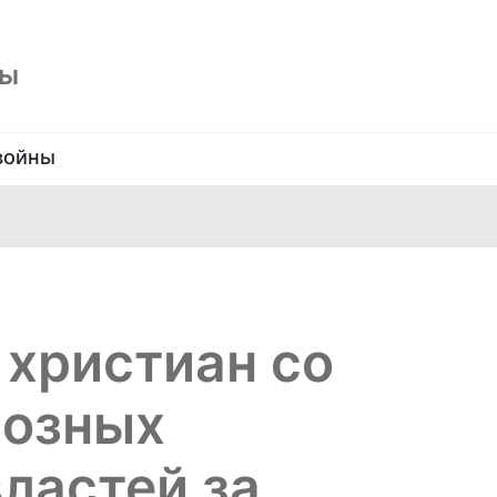
ны
войны
христиан со
иозных
властей за