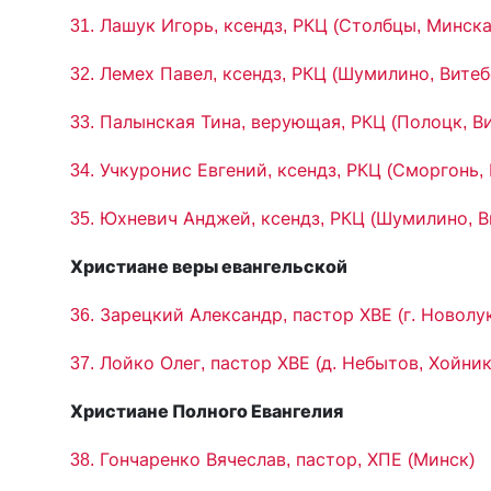
31. Лашук Игорь, ксендз, РКЦ (Столбцы, Минска
32. Лемех Павел, ксендз, РКЦ (Шумилино, Витеб
33. Палынская Тина, верующая, РКЦ (Полоцк, В
34. Учкуронис Евгений, ксендз, РКЦ (Сморгонь,
35. Юхневич Анджей, ксендз, РКЦ (Шумилино, В
Христиане веры евангельской
36. Зарецкий Александр, пастор ХВЕ (г. Новол
37. Лойко Олег, пастор ХВЕ (д. Небытов, Хойни
Христиане Полного Евангелия
38. Гончаренко Вячеслав, пастор, ХПЕ (Минск)