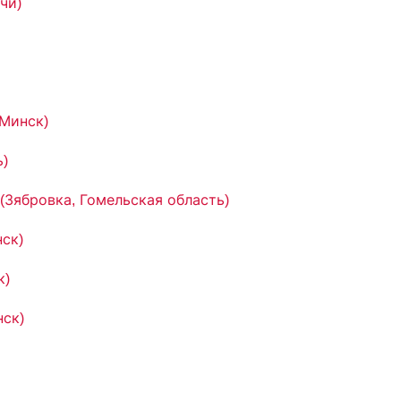
чи)
(Минск)
ь)
(Зябровка, Гомельская область)
ск)
к)
нск)