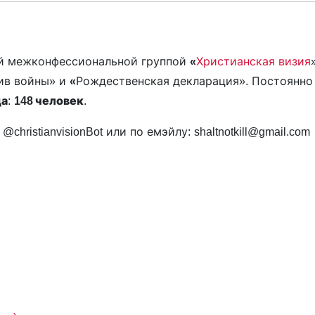
ой межконфессиональной группой
«
Христианская визия
ив войны» и
«
Рождественская декларация». Постоянно
да
:
148 человек
.
ristianvisionBot или по емэйлу: shaltnotkill@gmail.com