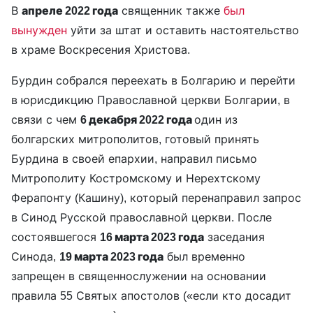
В
апреле 2022 года
священник также
был
вынужден
уйти за штат и оставить настоятельство
в храме Воскресения Христова.
Бурдин собрался переехать в Болгарию и перейти
в юрисдикцию Православной церкви Болгарии, в
связи с чем
6 декабря 2022 года
один из
болгарских митрополитов, готовый принять
Бурдина в своей епархии, направил письмо
Митрополиту Костромскому и Нерехтскому
Ферапонту (Кашину), который перенаправил запрос
в Синод Русской православной церкви. После
состоявшегося
16 марта 2023 года
заседания
Синода,
19 марта 2023 года
был временно
запрещен в священнослужении на основании
правила 55 Святых апостолов («если кто досадит