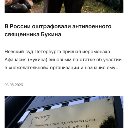
В России оштрафовали антивоенного
священника Букина
Невский суд Петербурга признал иеромонаха
Афанасия (Букина) виновным по статье об участии
в «нежелательной» организации и назначил ему
штраф в размере 7000 рублей. Священнослужитель
находится за границей, защита в суде также
06.08.2026
отсутствовала. Согласно материалам дела,
поступившим в суд из ФСБ, поводом стали ссылки
в телеграм-канале иеромонаха на организации,
признанные «нежелательными» в РФ. Какие
именно, суд […]