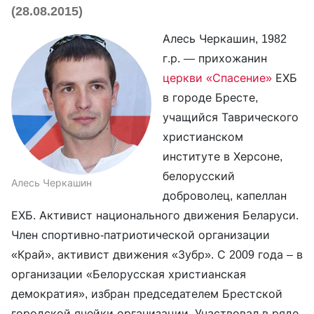
(28.08.2015)
Алесь Черкашин, 1982
г.р. — прихожанин
церкви «Спасение»
ЕХБ
в городе Бресте,
учащийся Таврического
христианском
институте в Херсоне,
белорусский
Алесь Черкашин
доброволец, капеллан
ЕХБ. Активист национального движения Беларуси.
Член спортивно-патриотической организации
«Край», активист движения «Зубр». С 2009 года – в
организации «Белорусская христианская
демократия», избран председателем Брестской
городской ячейки организации. Участвовал в ряде