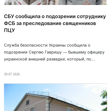
СБУ сообщила о подозрении сотруднику
ФСБ за преследование священников
ПЦУ
Служба безопасности Украины сообщила о
подозрении Сергею Гавришу — бывшему офицеру
украинской внешней разведки, который, по
данным следствия, в 2014 году перешёл на сторону
«ДНР», а после начала полномасштабного
29.07.2026
вторжения продолжил службу уже как сотрудник
управления ФСБ России по Донецкой области.
Следствие утверждает, что в 2023 году Гавриш
систематически преследовал священников
Православной церкви Украины на […]