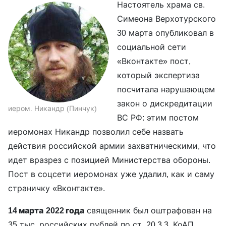
Настоятель храма св.
Симеона Верхотурского
30 марта опубликовал в
социальной сети
«Вконтакте» пост,
который экспертиза
посчитала нарушающем
закон о дискредитации
иером. Никандр (Пинчук)
ВС РФ: этим постом
иеромонах Никандр позволил себе назвать
действия российской армии захватническими, что
идет вразрез с позицией Министерства обороны.
Пост в соцсети иеромонах уже удалил, как и саму
страничку «Вконтакте».
14 марта
2022 года
священник был оштрафован на
35 тыс. российских рублей по ст. 20.3.3. КоАП