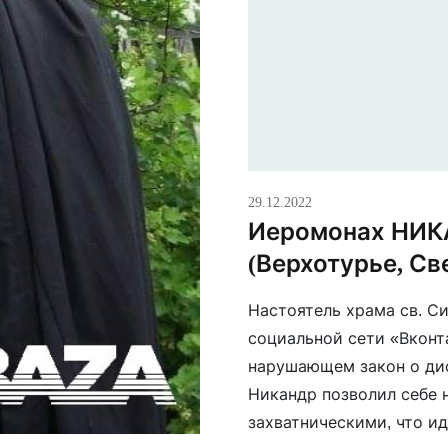
29.12.2022
Иеромонах НИК
(Верхотурье, Св
Настоятель храма св. С
социальной сети «Вконт
нарушающем закон о ди
Никандр позволил себе 
захватническими, что и