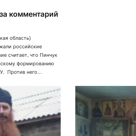
Пост в соцсети иеромон
«Вконтакте». 14 марта 2
за комментарий
кая область)
ржали российские
ие считает, что Пинчук
инскому формированию
У. Против него
ном оправдании
Верхотурский городской