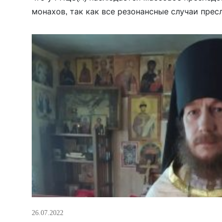
монахов, так как все резонансные случаи пре
(иеромонахи Иоанн (Курмояров) и Никандр (Пин
высказывания связаны непосредственно […]
26.07.2022