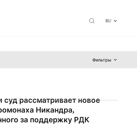
RU
Фильтры
и суд рассматривает новое
ромонаха Никандра,
ного за поддержку РДК