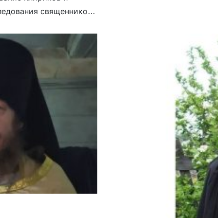
следования священников
чук)) за антивоенные