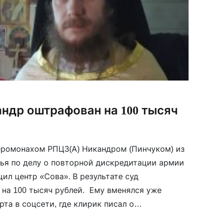
ндр оштрафован на 100 тысяч
еромонахом РПЦЗ(А) Никандром (Пинчуком) из
ья по делу о повторной дискредитации армии
щил центр «Сова». В результате суд
на 100 тысяч рублей. Ему вменялся уже
рта в соцсети, где клирик писал о
оторую ведет Россия, а также о […]