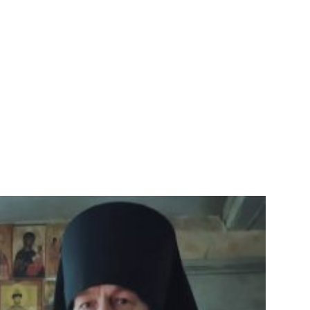
ах уже удалил, как и саму страничку
022 года священник […]