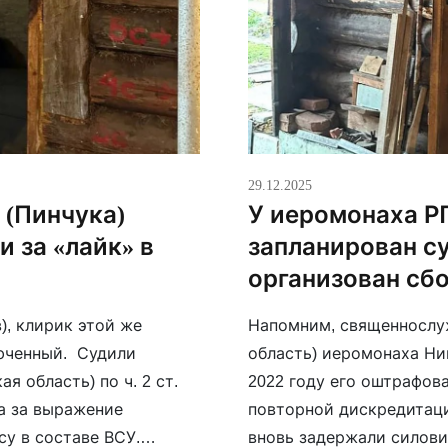
29.12.2025
 (Пинчука)
У иеромонаха Р
и за «лайк» в
запланирован су
организован сб
, клирик этой же
Напомним, священнослуж
юченный. Судили
область) иеромонаха Ни
я область) по ч. 2 ст.
2022 году его оштрафова
да за выражение
повторной дискредитации
у в составе ВСУ.
вновь задержали силови