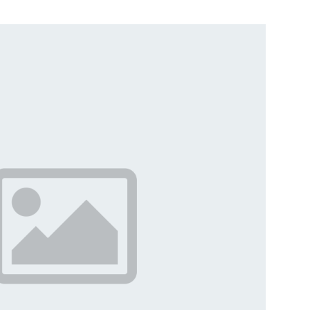
 в соцсетях выразил уважение основателю
ю Русский добровольческий […]