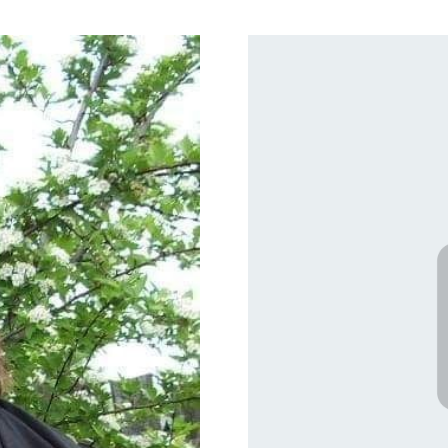
Как отмечает иеромонах
утверждает, что клирик
воинскому формировани