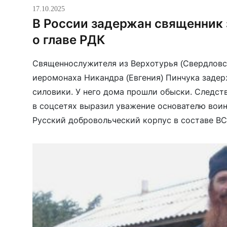
17.10.2025
В России задержан священник 
о главе РДК
Священнослужителя из Верхотурья (Свердловс
иеромонаха Никандра (Евгения) Пинчука заде
силовики. У него дома прошли обыски. Следств
в соцсетях выразил уважение основателю во
Русский добровольческий корпус в составе ВС
возбудили уголовное дело по статье о публич
терроризма либо его пропаганде. 17 октября 
суд удовлетворил ходатайство […]