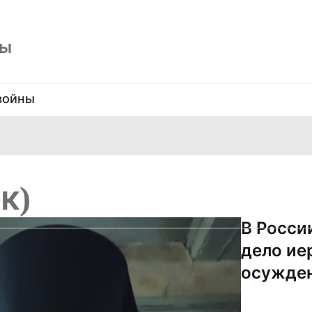
ны
войны
к)
В Росси
дело ие
осужден