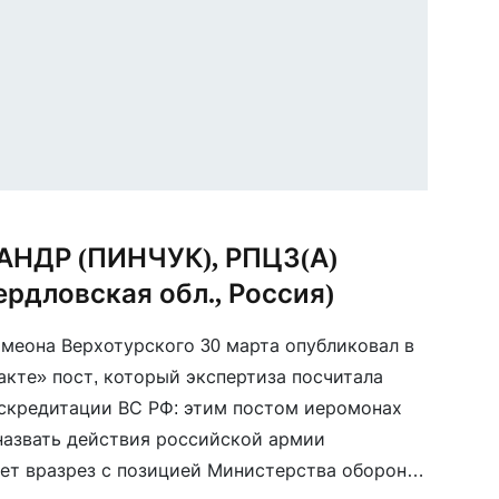
АНДР (ПИНЧУК), РПЦЗ(А)
ердловская обл., Россия)
имеона Верхотурского 30 марта опубликовал в
акте» пост, который экспертиза посчитала
скредитации ВС РФ: этим постом иеромонах
назвать действия российской армии
дет вразрез с позицией Министерства обороны.