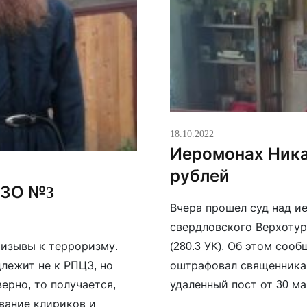
18.10.2022
Иеромонах Ника
рублей
ИЗО №3
Вчера прошел суд над и
свердловского Верхотур
(280.3 УК). Об этом сооб
ризывы к терроризму.
оштрафовал священника 
лежит не к РПЦЗ, но
удаленный пост от 30 ма
ерно, то получается,
захватнической войне, к
вание клириков и