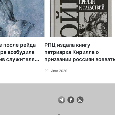
е после рейда
РПЦ издала книгу
ра возбудила
патриарха Кирилла о
ив служителя
призвании россиян воеват
29. Июл 2026