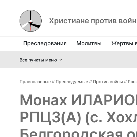
Христиане против вой
Преследования
Молитвы
Жертвы 
Все пункты меню
Православные
//
Преследуемые
//
Против войны
//
Рос
Монах ИЛАРИО
РПЦЗ(А) (с. Хох
Белгородская об