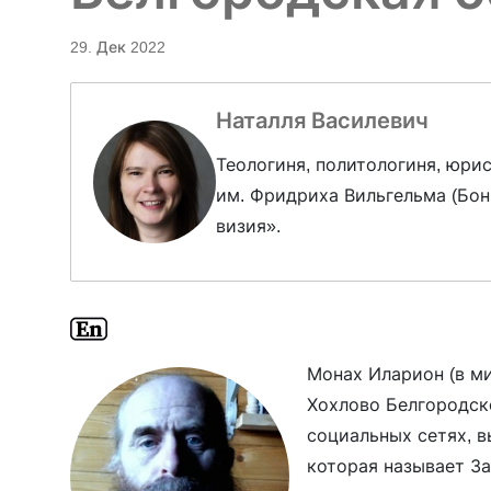
29. Дек 2022
Наталля Василевич
Теологиня, политологиня, юри
им. Фридриха Вильгельма (Бон
визия».
Монах Иларион (в ми
Хохлово Белгородск
социальных сетях, в
которая называет З