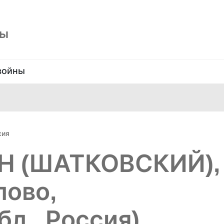
ны
войны
сия
Н (ШАТКОВСКИЙ),
лово,
л., Россия)