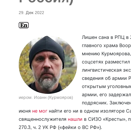
29. Дек 2022
Лишен сана в РПЦ в 
главного храма Воо
мнению Курмоярова,
соцсетях размести
лингвистическая эк
сведения об армии 
открытым уголовным
армии, его задержал
иером. Иоанн (Курмояров)
подрясник. Заключен
июня
не мог
найти его ни в одном изоляторе С
священнослужителя
нашли
в СИЗО «Кресты», п
270.3, ч. 2 УК РФ («фейки о ВС РФ»).