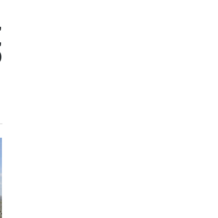
,
,
)