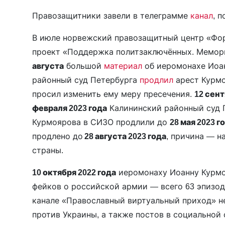
Правозащитники завели в телеграмме
канал
, 
В июле норвежский правозащитный центр «Ф
проект «Поддержка политзаключённых. Мемо
августа
большой
материал
об иеромонахе Иоан
районный суд Петербурга
продлил
арест Курм
просил изменить ему меру пресечения.
12 сен
февраля 2023 года
Калининский районный суд 
Курмоярова в СИЗО продлили до
28 мая 2023 г
продлено до
28 августа 2023 года
, причина — н
страны.
10 октября 2022 года
иеромонаху Иоанну Курмо
фейков о российской армии — всего 63 эпизод
канале «Православный виртуальный приход» не
против Украины, а также постов в социальной