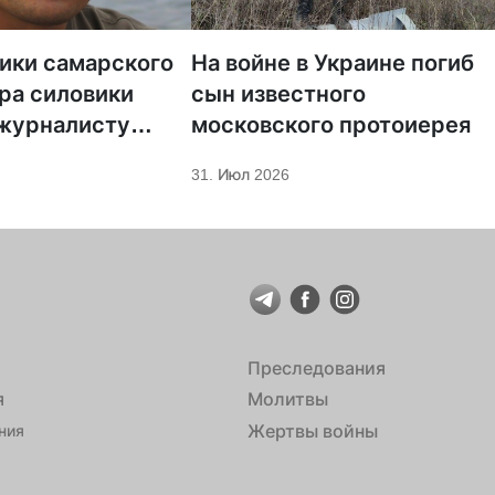
тики самарского
На войне в Украине погиб
ра силовики
сын известного
 журналисту
московского протоиерея
а «Царьград»
31. Июл 2026
Преследования
я
Молитвы
Жертвы войны
ния