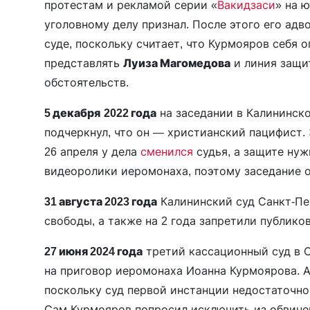
протестам и рекламой серии «
Вакидзаси
» на 
уголовному делу признал. После этого его адв
суде, поскольку считает, что Курмояров себя 
представлять
Луиза Магомедова
и линия защи
обстоятельств.
5 декабря
2022 года
на заседании в Калининск
подчеркнул, что он — христианский пацифист. 
26 апреля у дела
сменился
судья, а защите нуж
видеоролики иеромонаха, поэтому заседание 
31 августа 2023 года
Калининский суд Санкт-П
свободы, а также на 2 года запретили публиков
27 июня 2024 года
третий кассационный суд в 
на приговор иеромонаха Иоанна Курмоярова. 
поскольку суд первой инстанции недостаточно
Сам Курмояров попросил исключить из обвине