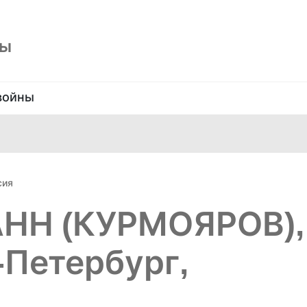
ны
войны
сия
АНН (КУРМОЯРОВ),
-Петербург,