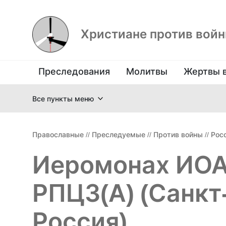
Христиане против вой
Преследования
Молитвы
Жертвы 
Все пункты меню
Православные
//
Преследуемые
//
Против войны
//
Рос
Иеромонах ИО
РПЦЗ(А) (Санкт
Россия)