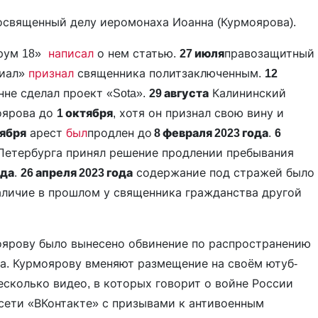
посвященный делу иеромонаха Иоанна (Курмоярова).
орум 18»
написал
о нем статью.
27 июля
правозащитный
риал»
признал
священника политзаключенным.
12
не сделал проект «Sota».
29 августа
Калининский
оярова до
1 октября
, хотя он признал свою вину и
тября
арест
был
продлен до
8 февраля 2023 года
.
6
Петербурга принял решение продлении пребывания
ода
.
26 апреля 2023 года
содержание под стражей было
аличие в прошлом у священника гражданства другой
ярову было вынесено обвинение по распространению
а. Курмоярову вменяют размещение на своём ютуб-
сколько видео, в которых говорит о войне России
 сети «ВКонтакте» с призывами к антивоенным