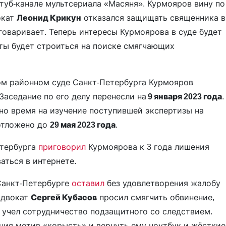
ютуб-канале мультсериала «Масяня». Курмояров вину по
окат
Леонид Крикун
отказался защищать священника в
оговаривает. Теперь интересы Курмоярова в суде будет
ты будет строиться на поиске смягчающих
ом районном суде Санкт-Петербурга Курмояров
Заседание по его делу перенесли на
9 января 2023 года
.
но время на изучение поступившей экспертизы на
отложено до
29 мая 2023 года
.
етербурга
приговорил
Курмоярова к 3 года лишения
аться в интернете.
Санкт-Петербурге
оставил
без удовлетворения жалобу
Адвокат
Сергей Кубасов
просил смягчить обвинение,
 учел сотрудничество подзащитного со следствием.
ния мотив «корысть» и вернуть ему ноутбук и жёсткие