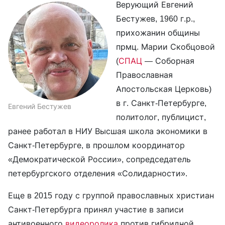
Верующий Евгений
Бестужев, 1960 г.р.,
прихожанин общины
прмц. Марии Скобцовой
(
СПАЦ
— Соборная
Православная
Апостольская Церковь)
в г. Санкт-Петербурге,
Евгений Бестужев
политолог, публицист,
ранее работал в НИУ Высшая школа экономики в
Санкт-Петербурге, в прошлом координатор
«Демократической России», сопредседатель
петербургского отделения «Солидарности».
Еще в 2015 году с группой православных христиан
Санкт-Петербурга принял участие в записи
антивоенного
видеоролика
против гибридной