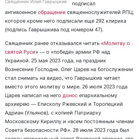
Священник Илия Гаврышкив
подписал
антивоенное
обращение
священнослужителей РПЦ,
которое кроме него подписали еще 292 клирика
(подпись Гаврышкива под номером 47).
Священник ранее отказывался читать «
Молитву о
святой Руси
» — о «победе» армии РФ над
Украиной. 25 мая 2023 года, на праздник
Вознесение Господне, Олег Царев на богослужении
стал снимать на видео, что Гаврышкив читает
вместо этого молитву о мире. 26 июля 2023 года
Царев написал на него
донос
епархиальному
архиерею — Епископу Ржевский и Торопецкий
Адриан (Ульянов), с копией Патриарху
Московскому Кириллу и «всем постоянным членам
Совета безопасности РФ». 28 июля 2023 года был
созван епархиальный совет Ржевской епархии, где