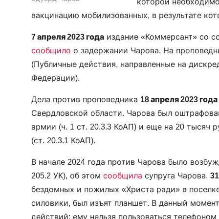
которой необходимо
вакцинацию мобилизованных, в результате кот
7 апреля 2023 года
издание «Коммерсант» со сс
сообщило
о задержании Чарова. На проповедни
(Публичные действия, направленные на дискр
Федерации).
Дела против проповедника
18 апреля 2023 года
Свердловской области. Чарова был оштрафован
армии (ч. 1 ст. 20.3.3 КоАП) и еще на 20 тыся
(ст. 20.3.1 КоАП).
В начале 2024 года против Чарова было возбуж
205.2 УК), об этом
сообщила
супруга Чарова.
31
бездомных и пожилых «Христа ради» в поселк
силовики, был изъят планшет. В данный момен
действий: ему нельзя пользоваться телефоном