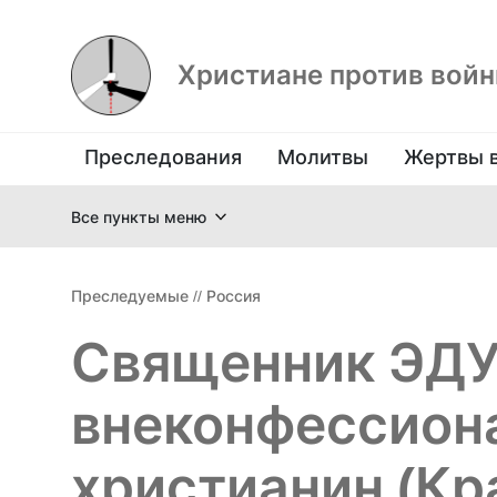
Христиане против вой
Преследования
Молитвы
Жертвы 
Все пункты меню
Преследуемые
//
Россия
Священник ЭД
внеконфессион
христианин (К