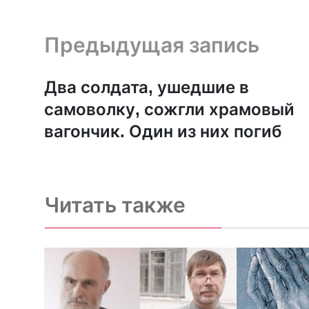
Предыдущая запись и следующая запись
Предыдущая запись
Два солдата, ушедшие в
самоволку, сожгли храмовый
вагончик. Один из них погиб
Читать также