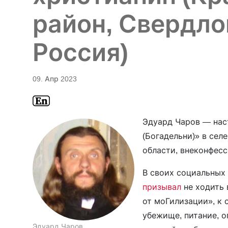
район, Свердло
Россия)
09. Апр 2023
Эдуард Чаров — нас
(Богадельни)» в се
области, внеконфес
В своих социальных 
призывал
не ходить 
от моГилизации», к 
убежище, питание, о
Эдуард Чаров