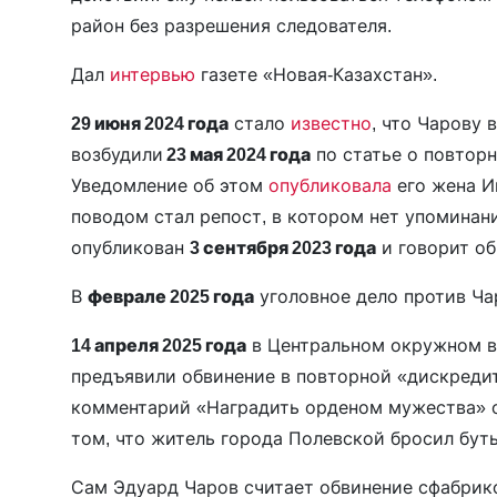
район без разрешения следователя.
Дал
интервью
газете «Новая-Казахстан».
29 июня 2024 года
стало
известно
, что Чарову
возбудили
23 мая 2024 года
по статье о повторн
Уведомление об этом
опубликовала
его жена И
поводом стал репост, в котором нет упоминан
опубликован
3 сентября 2023 года
и говорит о
В
феврале 2025 года
уголовное дело против Ч
14 апреля 2025 года
в Центральном окружном в
предъявили обвинение в повторной «дискреди
комментарий «Наградить орденом мужества» 
том, что житель города Полевской бросил бут
Сам Эдуард Чаров считает обвинение сфабрико