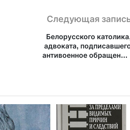
Следующая запис
Белорусского католика
адвоката, подписавшег
антивоенное обращение
осудили на 10 ле