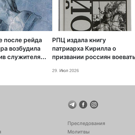
е после рейда
РПЦ издала книгу
ра возбудила
патриарха Кирилла о
ив служителя
призвании россиян воеват
29. Июл 2026
Преследования
я
Молитвы