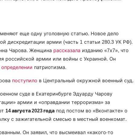
 вменяют еще одну уголовную статью. Новое дело
ой дискредитации армии (часть 1 статьи 280.3 УК РФ).
нна Чарова. Женщина
рассказала
изданию «7х7», что
ия российской армии или войны с Украиной. Он
б
определении
патриотизма.
арова
поступило
в Центральный окружной военный суд.
оенном суде в Екатеринбурге Эдуарду Чарову
тации» армии и «оправдании терроризма» за
от
14 августа 2023 года
под постом во «Вконтакте» о
ылку с зажигательной смесью в местный военкомат.
ванным. Он заявил, что высмеивал «какого-то