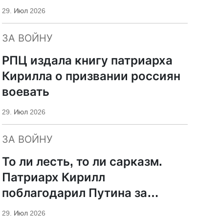
29. Июл 2026
ЗА ВОЙНУ
РПЦ издала книгу патриарха
Кирилла о призвании россиян
воевать
29. Июл 2026
ЗА ВОЙНУ
То ли лесть, то ли сарказм.
Патриарх Кирилл
поблагодарил Путина за
защиту суверенитета и
29. Июл 2026