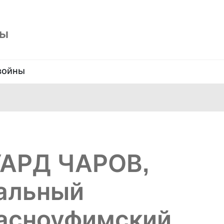
ны
войны
УАРД ЧАРОВ,
альный
расноуфимский