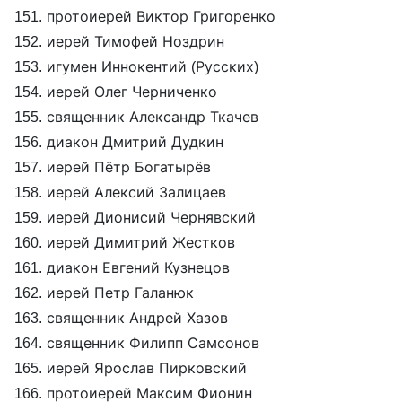
151. протоиерей Виктор Григоренко
152. иерей Тимофей Ноздрин
153. игумен Иннокентий (Русских)
154. иерей Олег Черниченко
155. священник Александр Ткачев
156. диакон Дмитрий Дудкин
157. иерей Пётр Богатырёв
158. иерей Алексий Залицаев
159. иерей Дионисий Чернявский
160. иерей Димитрий Жестков
161. диакон Евгений Кузнецов
162. иерей Петр Галанюк
163. священник Андрей Хазов
164. священник Филипп Самсонов
165. иерей Ярослав Пирковский
166. протоиерей Максим Фионин