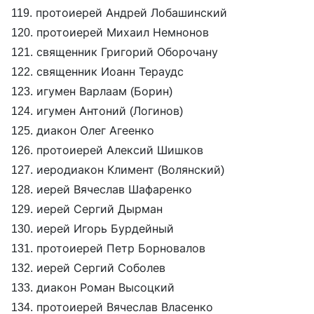
119. протоиерей Андрей Лобашинский
120. протоиерей Михаил Немнонов
121. священник Григорий Оборочану
122. священник Иоанн Тераудс
123. игумен Варлаам (Борин)
124. игумен Антоний (Логинов)
125. диакон Олег Агеенко
126. протоиерей Алексий Шишков
127. иеродиакон Климент (Волянский)
128. иерей Вячеслав Шафаренко
129. иерей Сергий Дырман
130. иерей Игорь Бурдейный
131. протоиерей Петр Борновалов
132. иерей Сергий Соболев
133. диакон Роман Высоцкий
134. протоиерей Вячеслав Власенко