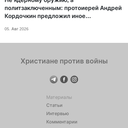
Не ядерному оружию, а
политзаключенным: протоиерей Андрей
Кордочкин предложил иное
покровительство для Серафима
05. Авг 2026
Саровского
Христиане против войны
Материалы
Статьи
Интервью
Комментарии