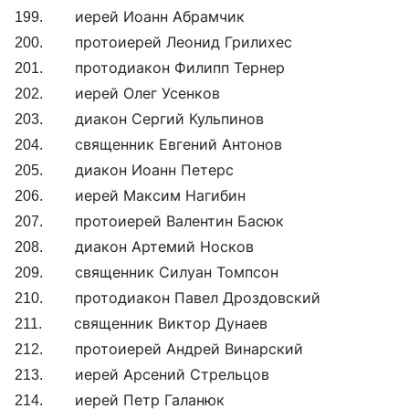
199. иерей Иоанн Абрамчик
200. протоиерей Леонид Грилихес
201. протодиакон Филипп Тернер
202. иерей Олег Усенков
203. диакон Сергий Кульпинов
204. священник Евгений Антонов
205. диакон Иоанн Петерс
206. иерей Максим Нагибин
207. протоиерей Валентин Басюк
208. диакон Артемий Носков
209. священник Силуан Томпсон
210. протодиакон Павел Дроздовский
211. священник Виктор Дунаев
212. протоиерей Андрей Винарский
213. иерей Арсений Стрельцов
214. иерей Петр Галанюк