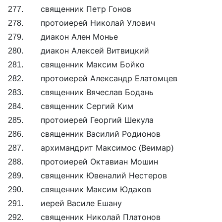
277. священник Петр Гонов
278. протоиерей Николай Улович
279. диакон Ален Монье
280. диакон Алексей Витвицкий
281. священник Максим Бойко
282. протоиерей Александр Елатомцев
283. священник Вячеслав Бодань
284. священник Сергий Ким
285. протоиерей Георгий Шекула
286. священник Василий Родионов
287. архимандрит Максимос (Веимар)
288. протоиерей Октавиан Мошин
289. священник Ювеналий Нестеров
290. священник Максим Юдаков
291. иерей Василе Ешану
292. священник Николай Платонов