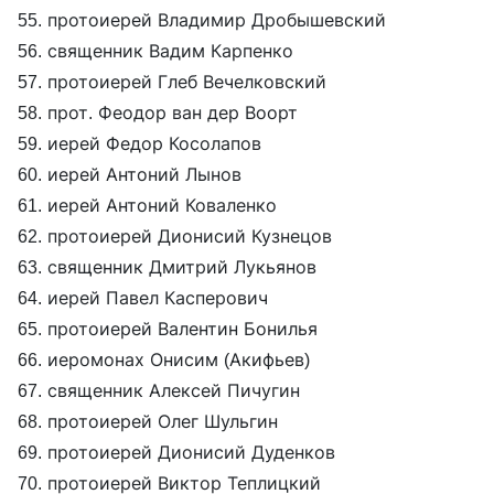
55. протоиерей Владимир Дробышевский
56. священник Вадим Карпенко
57. протоиерей Глеб Вечелковский
58. прот. Феодор ван дер Воорт
59. иерей Федор Косолапов
60. иерей Антоний Лынов
61. иерей Антоний Коваленко
62. протоиерей Дионисий Кузнецов
63. священник Дмитрий Лукьянов
64. иерей Павел Касперович
65. протоиерей Валентин Бонилья
66. иеромонах Онисим (Акифьев)
67. священник Алексей Пичугин
68. протоиерей Олег Шульгин
69. протоиерей Дионисий Дуденков
70. протоиерей Виктор Теплицкий