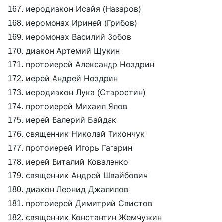
167. иеродиакон Исайя (Назаров)
168. иеромонах Ириней (Грибов)
169. иеромонах Василий Зобов
170. диакон Артемий Щукин
171. протоиерей Александр Ноздрин
172. иерей Андрей Ноздрин
173. иеродиакон Лука (Старостин)
174. протоиерей Михаил Ялов
175. иерей Валерий Байдак
176. священник Николай Тихончук
177. протоиерей Игорь Гагарин
178. иерей Виталий Коваленко
179. священник Андрей Швайбович
180. диакон Леонид Джалилов
181. протоиерей Димитрий Свистов
182. священник Константин Жемчужин