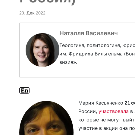
29. Дек 2022
Наталля Василевич
Теологиня, политологиня, юри
им. Фридриха Вильгельма (Бон
визия».
Мария Касьяненко
21 
России,
участвовала
в 
которые не могут вый
участие в акции она п