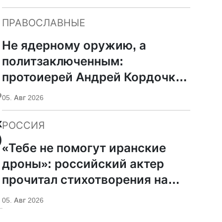
ПРАВОСЛАВНЫЕ
Не ядерному оружию, а
политзаключенным:
протоиерей Андрей Кордочкин
ь
предложил иное
05. Авг 2026
покровительство для
x
Серафима Саровского
РОССИЯ
)
«Тебе не помогут иранские
дроны»: российский актер
прочитал стихотворения на
фоне храмов РПЦ
05. Авг 2026