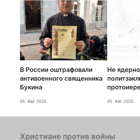
В России оштрафовали
Не ядерно
антивоенного священника
политзак
Букина
протоиер
Кордочки
06. Авг 2026
05. Авг 2026
иное покр
Серафима
Христиане против войны