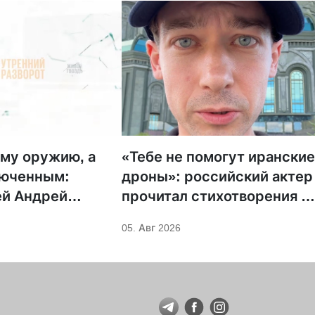
му оружию, а
«Тебе не помогут ирански
люченным:
дроны»: российский актер
ей Андрей
прочитал стихотворения н
н предложил
фоне храмов РПЦ
05. Авг 2026
овительство для
 Саровского