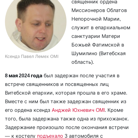
священник ордена
Миссионеров Облатов
Непорочной Марии,
служит в епархиальном
санктуарии Матери
Божьей Фатимской в
Шумилино (Витебская
Ксендз Павел Лемех OMI
область).
8 мая 2024 года
был задержан после участия в
встрече священников и посвященных лиц
Витебской епархии, которая прошла в его храме.
Вместе с ним был также задержан священник из
его ордена ксендз
Анджей Юхневич OMI
. Кроме
того, была задержана также одна из прихожанок.
Задержание произошло после окончания встречи
— к костелу
подъехало
3 автомобиля с