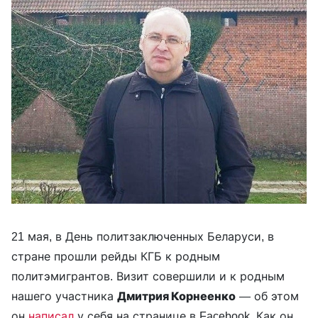
21 мая, в День политзаключенных Беларуси, в
стране прошли рейды КГБ к родным
политэмигрантов. Визит совершили и к родным
нашего участника
Дмитрия Корнеенко
— об этом
он
написал
у себя на странице в Facebook. Как он