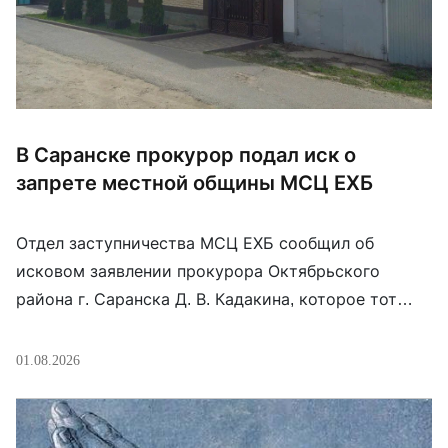
В Саранске прокурор подал иск о
запрете местной общины МСЦ ЕХБ
Отдел заступничества МСЦ ЕХБ сообщил об
исковом заявлении прокурора Октябрьского
района г. Саранска Д. В. Кадакина, которое тот
подал в Октябрьский районный суд. Прокурор
требует «Запретить деятельность религиозного
01.08.2026
объединения евангельских христиан-баптистов на
территории городского округа Саранск по адресу:
ул. Ленинградская, д. 33, до устранения нарушений