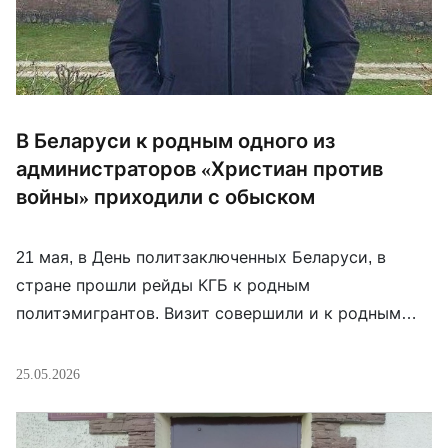
В Беларуси к родным одного из
администраторов «Христиан против
войны» приходили с обыском
21 мая, в День политзаключенных Беларуси, в
стране прошли рейды КГБ к родным
политэмигрантов. Визит совершили и к родным
нашего участника Дмитрия Корнеенко — об этом
он написал у себя на странице в Facebook. Как он
25.05.2026
отметил, официальным поводом были обвинения в
участии в Дни воли в марте этого года, а