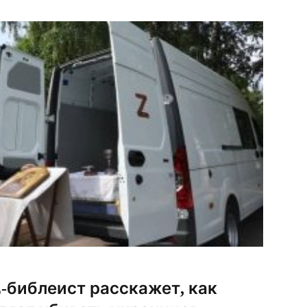
о главой ЧВК «Вагнер» Евгением Пригожиным.
ким патриархатом сана […]
-библеист расскажет, как