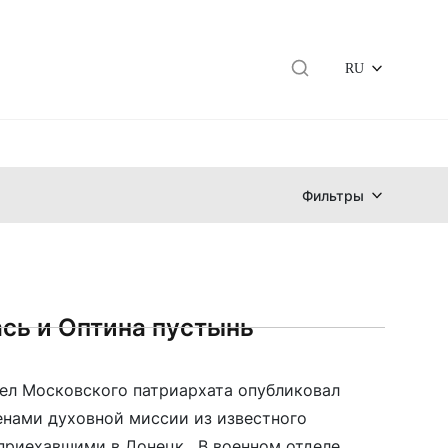
RU
Фильтры
сь и Оптина пустынь
ел Московского патриархата опубликовал
енами духовной миссии из известного
приехавшими в Донецк. В военном отделе