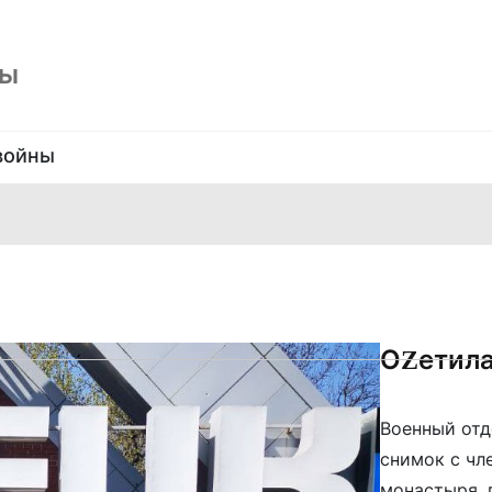
ны
войны
ОZетила
Военный отд
снимок с чл
монастыря, 