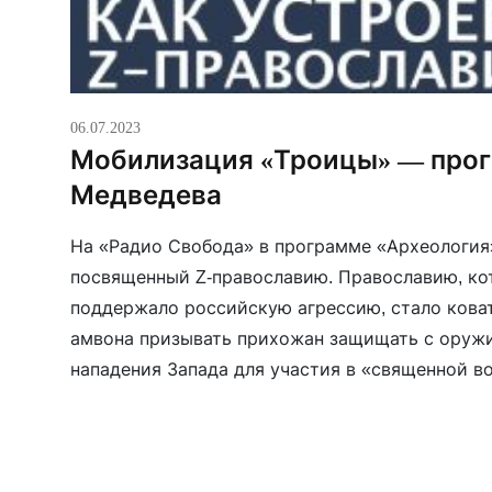
06.07.2023
Мобилизация «Троицы» — прог
Медведева
На «Радио Свобода» в программе «Археология
посвященный Z-православию. Православию, ко
поддержало российскую агрессию, стало коват
амвона призывать прихожан защищать с оружи
нападения Запада для участия в «священной вой
ведущего Сергея Медведева журналист, публи
Трудолюбов и журналист, специалист по […]