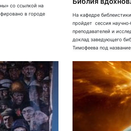
Библия вдохнов
ны» со ссылкой на
афировано в городе
На кафедре библеистик
пройдет сессия научно-
преподавателей и иссле
доклад заведующего биб
Тимофеева под название
злу силой” — библейски
последнего столетия. От
известен своей […]