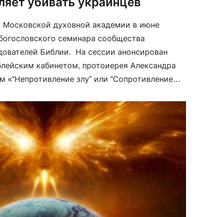
ляет убивать украинцев
и Московской духовной академии в июне
богословского семинара сообщества
дователей Библии. На сессии анонсирован
лейским кабинетом, протоиерея Александра
м «“Непротивление злу” или “Сопротивление
е основания полемики в русской мысли
 И. Ильина и Л. Толстого до СВО». Клирик