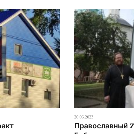
мятежа, организованног
Лишенный Александрийс
20.06.2023
факт
Православный Z