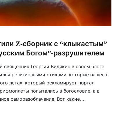
тили Z-сборник с “клыкастым”
русским Богом”-разрушителем
й священник Георгий Видякин в своем блоге
ился религиозными стихами, которые нашел в
ого лета», который рекламирует портал
 рифмоплеты попытались в богословие, а в
дное саморазоблачение. Вот какие
 некоего «архангела» с «клыкастым ртом» и
его с огневой поддержкой, появляются в