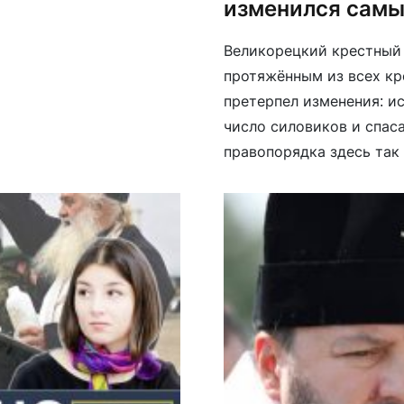
изменился самы
Великорецкий крестный 
протяжённым из всех кре
претерпел изменения: и
число силовиков и спаса
правопорядка здесь так 
разбежаться в разные ст
Особую […]