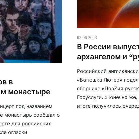
03.06.2023
В России выпус
архангелом и “
Российский англикански
«Батюшка Лютер» подел
ов в
сборнике «ПоэZия русск
ом монастыре
Госуслуги. «Конечно же,
итоге получилось очере
нцерт под названием
недвусмысленные образы
ше монастырь сообщал о
«русского бога», грядущ
ерте для российских
одном […]
сле огласки