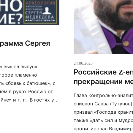
рамма Сергея
24.06.2023
» вышел выпуск,
Российские Z-е
торое пламенно
прекращении м
ь «боевых батюшек», с
ем в руках Россию от
Глава контрольно-анал
не» и т. п. В гостях у
епископ Савва (Тутунов)
цист Максим
призвал «Господа храни
также «дать сил и мудр
процитировал Владимира