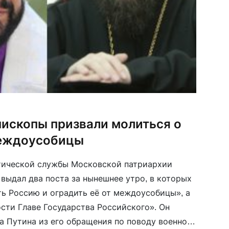
пископы призвали молиться о
еждоусобицы
итической службы Московской патриархии
 выдал два поста за нынешнее утро, в которых
ть Россию и оградить её от междоусобицы», а
ости Главе Государства Российского». Он
 Путина из его обращения по поводу военного