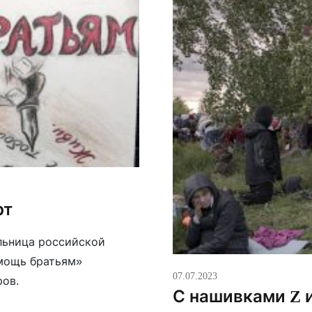
рт
льница российской
мощь братьям»
07.07.2023
ров.
С нашивками Z и