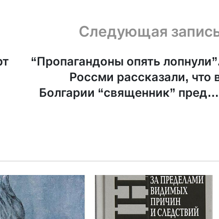
Следующая запис
рт
“Пропагандоны опять лопнули”
Россми рассказали, что 
Болгарии “священник” преда
анафеме Зеленског