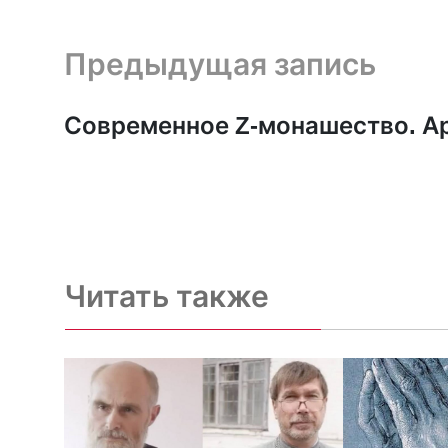
Предыдущая запись и следующая запись
Предыдущая запись
Современное Z-монашество. А
Читать также