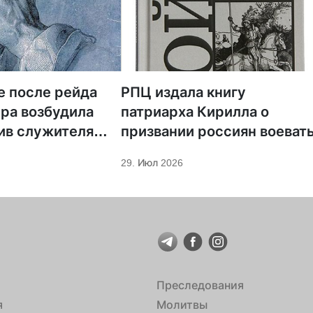
е после рейда
РПЦ издала книгу
ра возбудила
патриарха Кирилла о
ив служителя
призвании россиян воеват
29. Июл 2026
Преследования
я
Молитвы