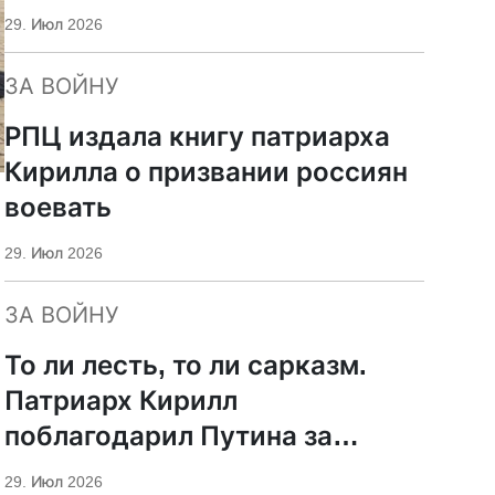
29. Июл 2026
ЗА ВОЙНУ
РПЦ издала книгу патриарха
Кирилла о призвании россиян
воевать
29. Июл 2026
ЗА ВОЙНУ
То ли лесть, то ли сарказм.
Патриарх Кирилл
поблагодарил Путина за
защиту суверенитета и
29. Июл 2026