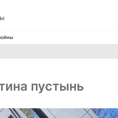
ны
войны
тина пустынь