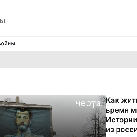
ны
войны
Как жит
время м
Истории
из росс