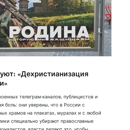
дуют: «Дехристианизация
и»
роенных телеграм-каналов, публицистов и
я боль: они уверены, что в России с
ых храмов на плакатах, муралах и с любой
лики специально убирают православные
оналистов, власти делают это, чтобы