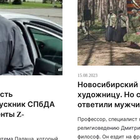
15.08.2023
Новосибирский 
ость
художницу. Но 
пускник СПбДА
ответили мужчи
нты Z-
Профессор, специалист 
религиоведению Дмитрий
философ. Он ездит на фр
ртема Палаша, который