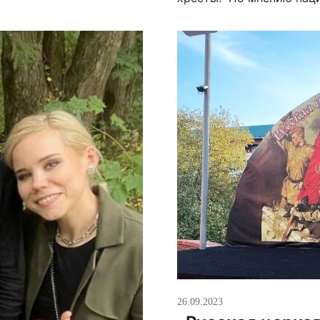
«задобрить» мусульман,
ультраправых, которые 
риторику. Так, например
26.09.2023