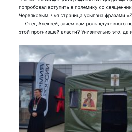
попробовал вступить в полемику со священни
Червяковым, чья страница усыпана фразами «
— Отец Алексей, зачем вам роль «духовного п
этой прогнившей власти? Унизительно это, да 
людоедское zло и сумасшествие они сейчас вы
их […]