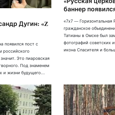
«Русская церков
баннер появился
«7х7 — Горизонтальная 
андр Дугин: «Z
гражданское объединени
Татианы в Омске был за
фотографий советских и
а появился пост с
икона Спасителя и больш
ом российского
 значит. Это пиаровская
творного. Под знаменем
х и жизни будущего
та, за […]