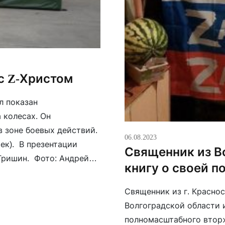
с Z-Христом
л показан
 колесах. Он
в зоне боевых действий.
06.08.2023
тек). В презентации
Священник из В
Гришин. Фото: Андрей
книгу о своей 
Священник из г. Красно
Волгоградской области 
полномасштабного вторж