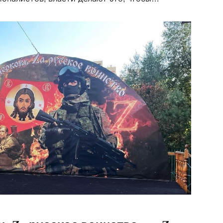
 — и это крайне сильно раздражает
давно пропагандируют антимигрантскую
, […]