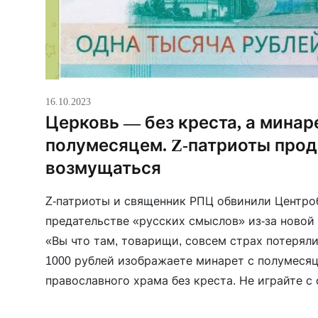
16.10.2023
Церковь — без креста, а минар
полумесяцем. Z-патриоты про
возмущаться
Z-патриоты и священник РПЦ обвинили Центро
предательстве «русских смыслов» из-за новой 
«Вы что там, товарищи, совсем страх потерял
1000 рублей изображаете минарет с полумесяц
православного храма без креста. Не играйте с
священник РПЦ Павел Островский. Его возму