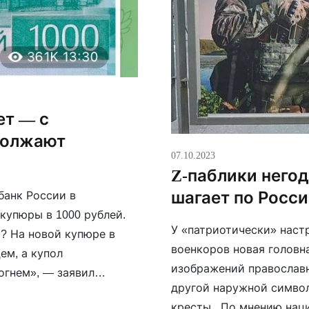
ет — с
должают
07.10.2023
Z-паблики него
шагает по Росси
банк России в
купюры в 1000 рублей.
У «патриотически» наст
и? На новой купюре в
военкоров новая головна
ем, а купол
изображений православн
 огнем», — заявил
другой наружной симво
щение поддержал
кресты. По мнению наци