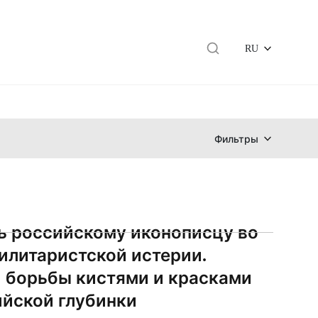
RU
Фильтры
ь российскому иконописцу во
илитаристской истерии.
 борьбы кистями и красками
ийской глубинки