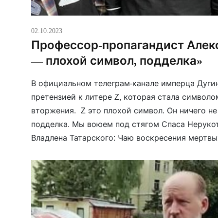
02.10.2023
Профессор-пропагандист Алекс
— плохой символ, подделка»
В официальном телеграм-канале имперца Дугин
претензией к литере Z, которая стала символ
вторжения. Z это плохой символ. Он ничего не
подделка. Мы воюем под стягом Спаса Неруко
Владлена Татарского: Чаю воскресения мертвы
века. За Z не умирают. Умирают за Русь, за Хрис