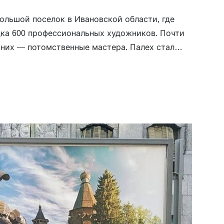
ольшой поселок в Ивановской области, где
ка 600 профессиональных художников. Почти
 них — потомственные мастера. Палех стал
описного про­мысла еще в XVII веке, а
я здесь уникальная традиция письма
его на весь мир. Герои репортажа «Черты» —
орые работают в поселке и находят спасение в
собенно […]