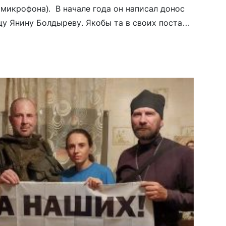
 микрофона). В начале года он написал донос
у Янину Болдыреву. Якобы та в своих постах в
вала» российскую армию, тем что […]