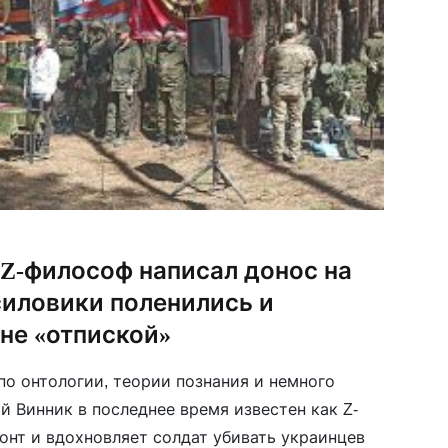
Z-философ написал донос на
силовики поленились и
не «отпиской»
по онтологии, теории познания и немного
 Винник в последнее время известен как Z-
онт и вдохновляет солдат убивать украинцев