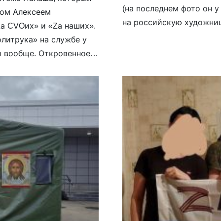
(на последнем фото он у
ком Алексеем
на российскую художниц
Zа CVOих» и «Zа наших».
фейсбуке «дискредитиро
олитрука» на службе у
и вообще. Откровенное
творяют. Зачем вам на