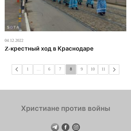
04.12.2022
Z-крестный ход в Краснодаре
«
1
…
6
7
8
9
10
11
»
Христиане против войны