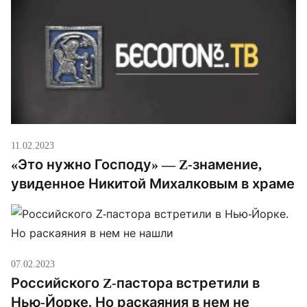
открытками. Автор одного письма (вероятно, это
ребенок, как комментирует письмо военный)
изобразил РСЗО «Град» и танк […]
11.02.2023
«Это нужно Господу» — Z-знамение,
увиденное Никитой Михалковым в храме
07.02.2023
Российского Z-пастора встретили в
Нью-Йорке. Но раскаяния в нем не