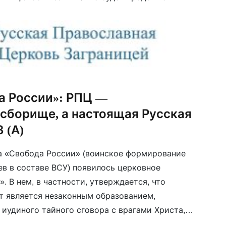
ПЦУ.
а России»: РПЦ —
 сборище, а настоящая Русская
 (А)
она «Свобода России» (воинское формирование
в в составе ВСУ) появилось церковное
». В нем, в частности, утверждается, что
 является незаконным образованием,
иудиного тайного сговора с врагами Христа,
лжецерковь», а все Таинства РПЦ являются