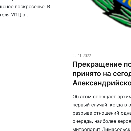
щёное воскресенье. В
теля УПЦ в
ешения там приняли
22.11.2022
Прекращение по
принято на сег
Александрийско
Об этом сообщает архим
первый случай, когда в
разрыве отношений одна
очередь, наиболее веро
митрополит Лимасольски