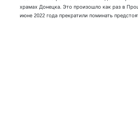
храмах Донецка. Это произошло как раз в Про
июне 2022 года прекратили поминать предстоя
Ровеньковской и Луганской епархиях. Такие р
после того, как […]