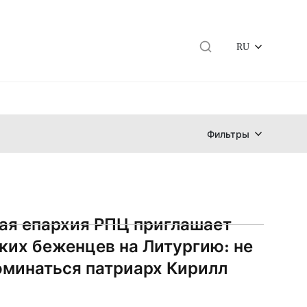
RU
Фильтры
ая епархия РПЦ приглашает
ких беженцев на Литургию: не
оминаться патриарх Кирилл