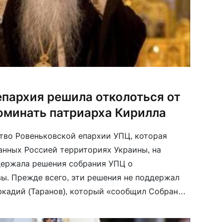
епархия решила отколоться от
оминать патриарха Кирилла
тво Ровеньковской епархии УПЦ, которая
анных Россией территориях Украины, на
держала решения собрания УПЦ о
ы. Прежде всего, эти решения не поддержал
ркадий (Таранов), который «сообщил Собранию
Матери-Церкви и голосовал против
изменений в Уставе УПЦ». В итоге […]