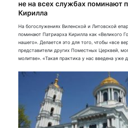
не на всех службах поминают 
Кирилла
На богослужениях Виленской и Литовской епар
поминают Патриарха Кирилла как «Великого Г
нашего». Делается это для того, чтобы «все в
представители других Поместных Церквей, мо
молитве». «Такая практика у нас введена уже 
некоторых богослужениях, совершаемых на раз
поминаем […]