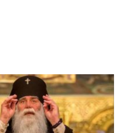
ачестве «настоящей Русской Церкви» автор
вно […]