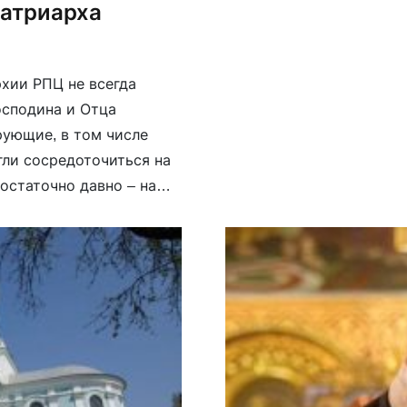
патриарха
«безблагодатными». В к
заявления безальтернати
хии РПЦ не всегда
осподина и Отца
ерующие, в том числе
гли сосредоточиться на
достаточно давно – на
ных языках, мы не