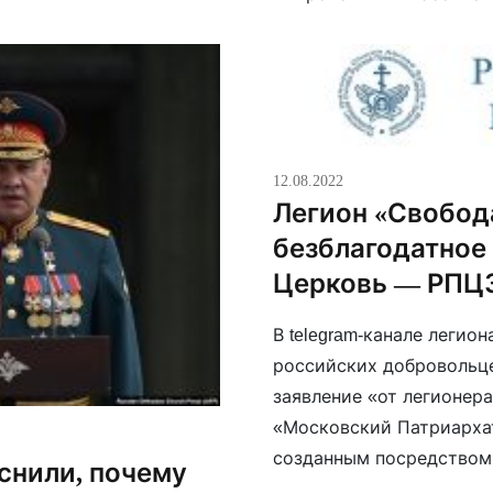
поминать предстоятеля 
12.08.2022
Легион «Свобод
безблагодатное
Церковь — РПЦЗ
В telegram-канале леги
российских добровольце
заявление «от легионера
«Московский Патриархат
созданным посредством 
снили, почему
что определяет его как 