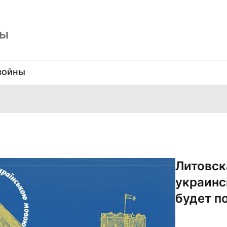
ны
войны
Литовск
украинс
будет п