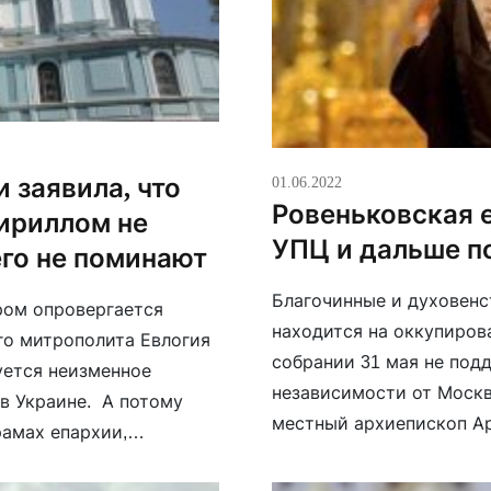
01.06.2022
 заявила, что
Ровеньковская 
ириллом не
УПЦ и дальше п
его не поминают
Благочинные и духовенс
ором опровергается
находится на оккупиров
го митрополита Евлогия
собрании 31 мая не под
уется неизменное
независимости от Москв
в Украине. А потому
местный архиепископ А
рамах епархии,
о верности Патриаршей 
постановлений Собора и 