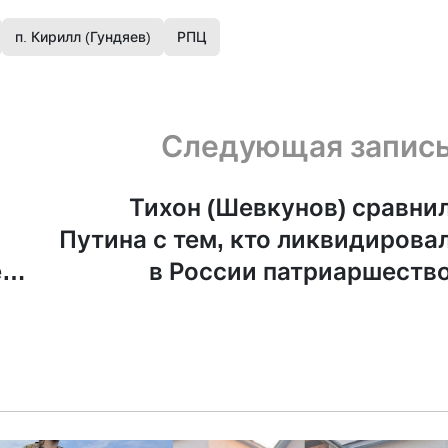
п. Кирилл (Гундяев)
РПЦ
Следующая запис
Тихон (Шевкунов) сравни
Путина с тем, кто ликвидирова
з
в России патриаршеств
а
т