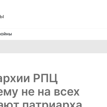
ны
войны
архии РПЦ
ему не на всех
ают патриарха