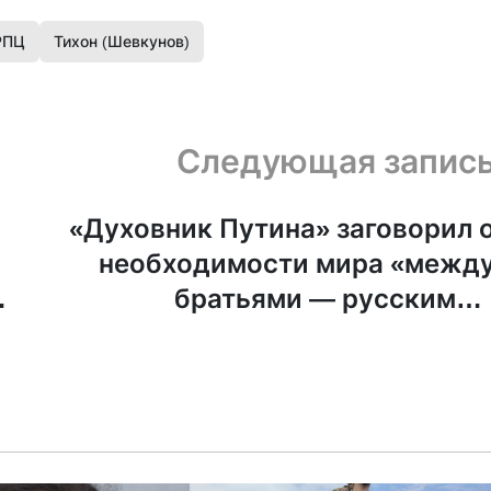
РПЦ
Тихон (Шевкунов)
Следующая запис
«Духовник Путина» заговорил 
необходимости мира «межд
братьями — русскими 
украинцами