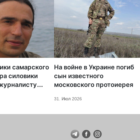
тики самарского
На войне в Украине погиб
ра силовики
сын известного
 журналисту
московского протоиерея
а «Царьград»
31. Июл 2026