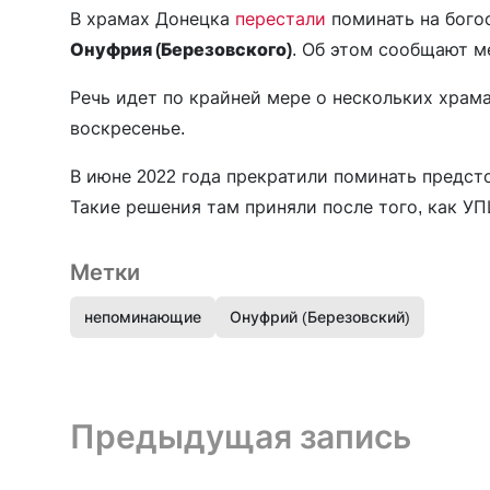
В храмах Донецка
перестали
поминать на бого
Онуфрия (Березовского)
. Об этом сообщают м
Речь идет по крайней мере о нескольких храм
воскресенье.
В июне 2022 года прекратили поминать предст
Такие решения там приняли после того, как УП
Метки
непоминающие
Онуфрий (Березовский)
Предыдущая запись и следующая запись
Предыдущая запись