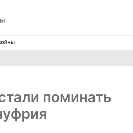
ны
войны
стали поминать
нуфрия