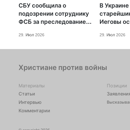
СБУ сообщила о
В Украине
подозрении сотруднику
старейши
ФСБ за преследование
Иеговы ос
священников ПЦУ
мобилиза
29. Июл 2026
29. Июл 2026
Христиане против войны
Материалы
Позиции
Статьи
Заявлени
Интервью
Высказыва
Комментарии
© copyright 2026