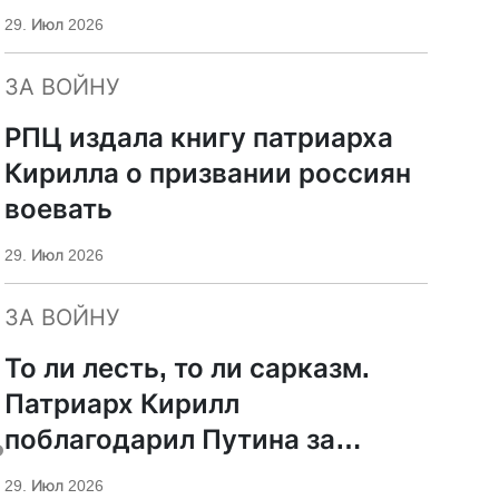
29. Июл 2026
ЗА ВОЙНУ
РПЦ издала книгу патриарха
Кирилла о призвании россиян
воевать
29. Июл 2026
ЗА ВОЙНУ
То ли лесть, то ли сарказм.
Патриарх Кирилл
поблагодарил Путина за
ь
защиту суверенитета и
29. Июл 2026