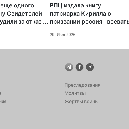
 еще одного
РПЦ издала книгу
ну Свидетелей
патриарха Кирилла о
удили за отказ от
призвании россиян воеват
ции
29. Июл 2026
Преследования
я
Молитвы
Жертвы войны
ния