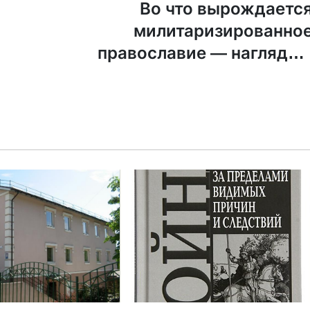
Во что вырождаетс
милитаризированно
православие — наглядно
Фотофак