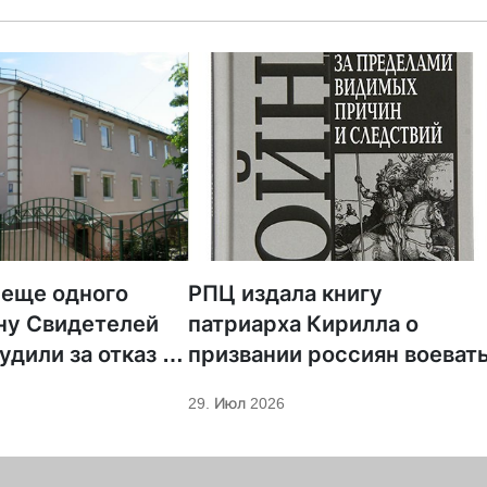
 еще одного
РПЦ издала книгу
ну Свидетелей
патриарха Кирилла о
удили за отказ от
призвании россиян воеват
ции
29. Июл 2026