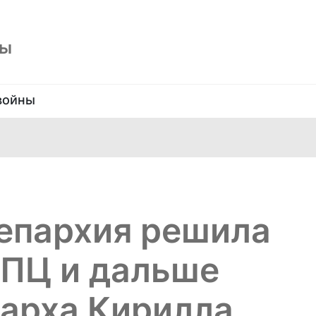
ны
войны
епархия решила
УПЦ и дальше
иарха Кирилла