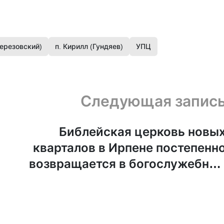
ерезовский)
п. Кирилл (Гундяев)
УПЦ
Следующая запис
Библейская церковь новы
кварталов в Ирпене постепенн
возвращается в богослужебны
рит