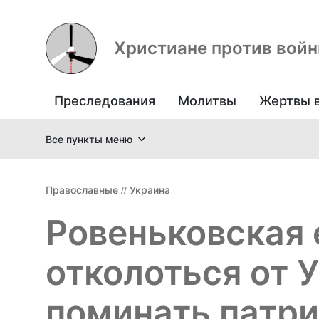
Христиане против вой
Преследования
Молитвы
Жертвы 
Все пункты меню
Православные
//
Украина
Ровеньковская 
отколоться от 
поминать патр