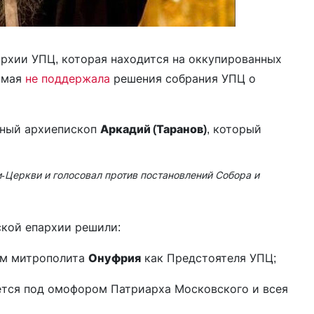
архии УПЦ, которая находится на оккупированных
1 мая
не поддержала
решения собрания УПЦ о
тный архиепископ
Аркадий (Таранов)
, который
Церкви и голосовал против постановлений Собора и
ской епархии решили:
ем митрополита
Онуфрия
как Предстоятеля УПЦ;
ается под омофором Патриарха Московского и всея