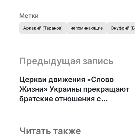
Метки
Аркадий (Таранов)
непоминающие
Онуфрий (Б
Предыдущая запись и следующая запись
Предыдущая запись
Церкви движения «Слово
Жизни» Украины прекращают
братские отношения с
движением «Слово Жизни»
России
Читать также