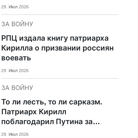
29. Июл 2026
ЗА ВОЙНУ
РПЦ издала книгу патриарха
Кирилла о призвании россиян
воевать
29. Июл 2026
ЗА ВОЙНУ
То ли лесть, то ли сарказм.
Патриарх Кирилл
поблагодарил Путина за
защиту суверенитета и
29. Июл 2026