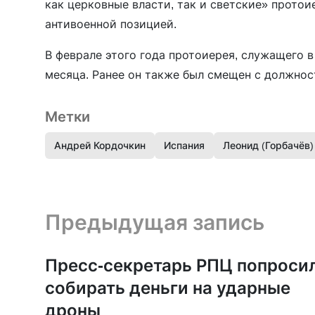
как церковные власти, так и светские» прото
антивоенной позицией.
В феврале этого года протоиерея, служащего 
месяца. Ранее он также был смещен с должно
Метки
Андрей Кордочкин
Испания
Леонид (Горбачёв)
Предыдущая запись и следующая запись
Предыдущая запись
Пресс-секретарь РПЦ попроси
собирать деньги на ударные
дроны