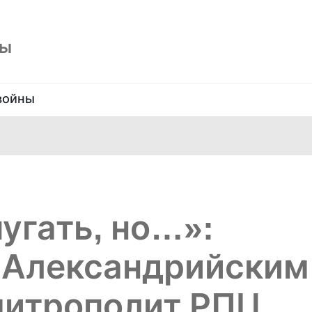
ны
войны
пугать, но…»:
 Александрийским
митрополит РПЦ