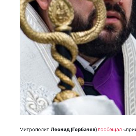
Митрополит
Леонид (Горбачев)
пообещал
«прил