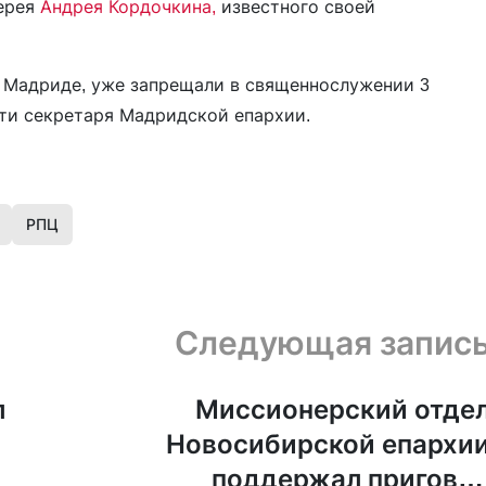
иерея
Андрея Кордочкина,
известного своей
в Мадриде, уже запрещали в священнослужении 3
сти секретаря Мадридской епархии.
РПЦ
Следующая запис
л
Миссионерский отде
Новосибирской епархи
поддержал пригово