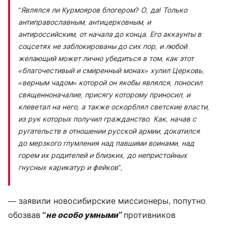
“Являлся ли Курмояров блогером? О, да! Только
антиправославным, антицерковным, и
антироссийским, от начала до конца. Его аккаунты в
соцсетях не заблокированы до сих пор, и любой
желающий может лично убедиться в том, как этот
«благочестивый и смиренный монах» хулил Церковь,
«верным чадом» которой он якобы являлся, поносил
священноначалие, присягу которому приносил, и
клеветал на него, а также оскорблял светские власти,
из рук которых получил гражданство. Как, начав с
ругательств в отношении русской армии, докатился
до мерзкого глумления над павшими воинами, над
горем их родителей и близких, до непристойных
гнусных карикатур и фейков”,
— заявили новосибирские миссионеры, попутно
обозвав
“не особо умными”
противников