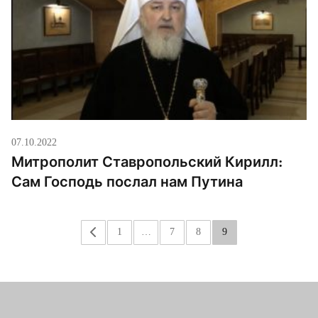
Донского и Терского казачьего войска. Во встрече
также участвовали войсковые священники,
казачьи атаманы и […]
07.10.2022
Митрополит Ставропольский Кирилл:
Сам Господь послал нам Путина
«
1
…
7
8
9