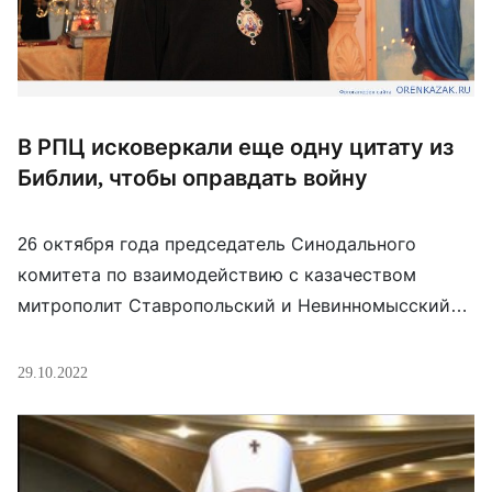
В РПЦ исковеркали еще одну цитату из
Библии, чтобы оправдать войну
26 октября года председатель Синодального
комитета по взаимодействию с казачеством
митрополит Ставропольский и Невинномысский
Кирилл провел видеоконференцию с войсковыми
священниками, руководителями и сотрудниками
29.10.2022
епархиальных подразделений по взаимодействию
с казачеством, казачьими духовниками,
атаманами и их заместителями по
взаимодействию с РПЦ Всевеликого войска