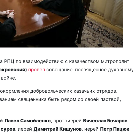
та РПЦ по взаимодействию с казачеством митрополит
окровский)
провел
совещание, посвященное духовном
 войне.
окормления добровольческих казачьих отрядов,
ванием священника быть рядом со своей паствой,
ей
Павел Самойленко
, протоиерей
Вячеслав Бочаров
,
нсуров
, иерей
Димитрий Кишунов
, иерей
Петр Пацюк
,