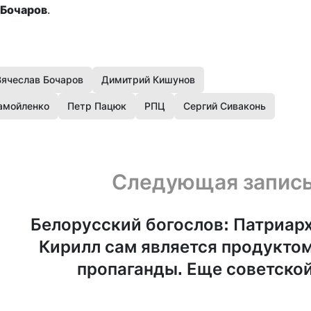
 Бочаров
.
Вячеслав Бочаров
Димитрий Кишунов
амойленко
Петр Пацюк
РПЦ
Сергий Сиваконь
Следующая запис
Белорусский богослов: Патриар
Кирилл сам является продукто
пропаганды. Еще советско
й