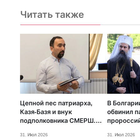
с просьбой не запрещать
церковь
Читать также
Цепной пес патриарха,
В Болгари
Казя-Базя и внук
обвинил п
подполковника СМЕРШ.
пророссий
Портрет Кирилла Фролова
отстранен
31. Июл 2026
31. Июл 2026