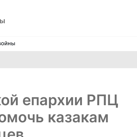
ны
войны
кой епархии РПЦ
помочь казакам
цев