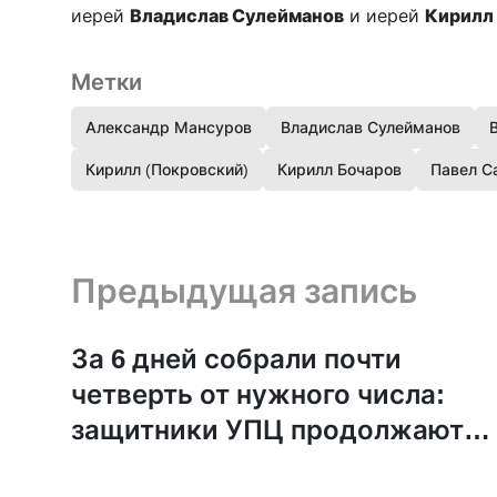
иерей
Владислав Сулейманов
и иерей
Кирилл
Метки
Александр Мансуров
Владислав Сулейманов
Кирилл (Покровский)
Кирилл Бочаров
Павел С
Предыдущая запись и следующая запись
Предыдущая запись
За 6 дней собрали почти
четверть от нужного числа:
защитники УПЦ продолжают
собирать подписи под петицие