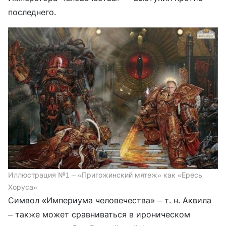
последнего.
Иллюстрация №1 – «Пригожинский мятеж» как «Ересь
Хоруса»
Символ «Империума человечества» – т. н. Аквила
– также может сравниваться в ироническом