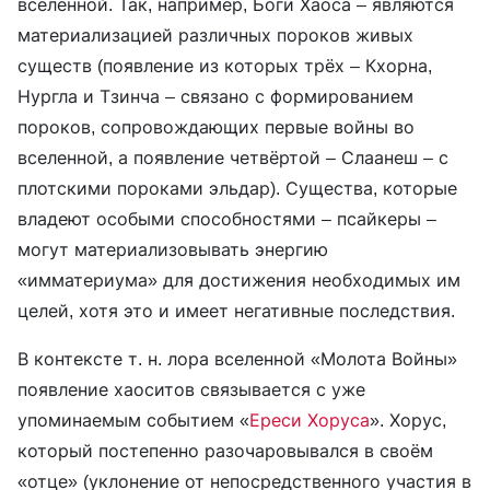
вселенной. Так, например, Боги Хаоса – являются
материализацией различных пороков живых
существ (появление из которых трёх – Кхорна,
Нургла и Тзинча – связано с формированием
пороков, сопровождающих первые войны во
вселенной, а появление четвёртой – Слаанеш – с
плотскими пороками эльдар). Существа, которые
владеют особыми способностями – псайкеры –
могут материализовывать энергию
«имматериума» для достижения необходимых им
целей, хотя это и имеет негативные последствия.
В контексте т. н. лора вселенной «Молота Войны»
появление хаоситов связывается с уже
упоминаемым событием «
Ереси Хоруса
». Хорус,
который постепенно разочаровывался в своём
«отце» (уклонение от непосредственного участия в