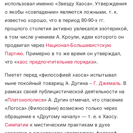
использовал именно «Звезду Хаоса». Утверждения
о якобы «совпадении» являются ложными, т. к.
известно хорошо, что в период 80-90-х гг.
прошлого столетия активно увлекался эзотерикой,
в том числе учением А. Кроули, идеи которого он
продвигал через
Национал-Большевистскую
Партию
. Примерно в то же время он утверждал,
что «
хаос предпочтительнее порядка
».
Пиетет перед «философией хаоса» испытывал
ныне покойный товарищ А. Дугина –
Г. Джемаль
. В
рамках своей публицистической деятельности на
«
Платонополисе
» А. Дугин отмечал, что спасение
«Логоса» (Философии) возможно только через
обращение к «Другому началу» — т. е. к Хаосу.
Симпатии
к мистическим практикам в духе
хаосизма с осуждением «телемитов» философ