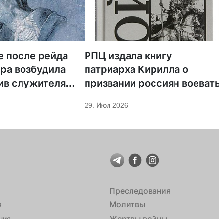
е после рейда
РПЦ издала книгу
ра возбудила
патриарха Кирилла о
ив служителя
призвании россиян воеват
29. Июл 2026
Преследования
я
Молитвы
Жертвы войны
ния