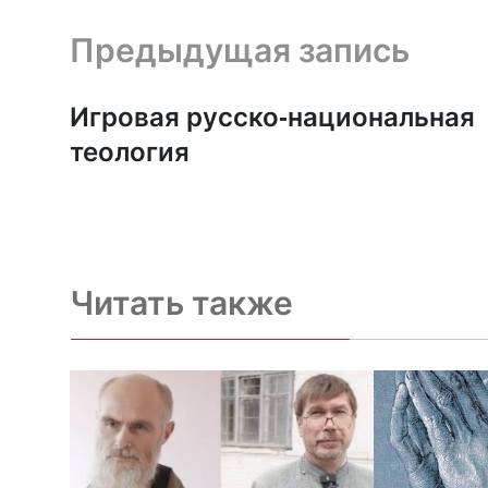
Предыдущая запись и следующая запись
Предыдущая запись
Игровая русско-национальная
теология
Читать также