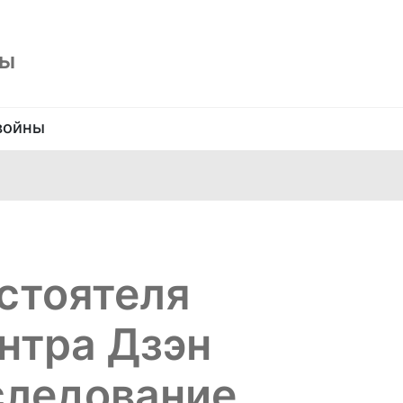
ны
войны
стоятеля
нтра Дзэн
следование