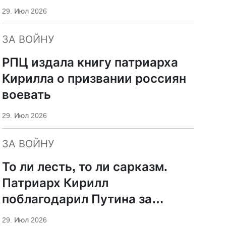
29. Июл 2026
ЗА ВОЙНУ
РПЦ издала книгу патриарха
Кирилла о призвании россиян
воевать
29. Июл 2026
ЗА ВОЙНУ
То ли лесть, то ли сарказм.
Патриарх Кирилл
поблагодарил Путина за
защиту суверенитета и
29. Июл 2026