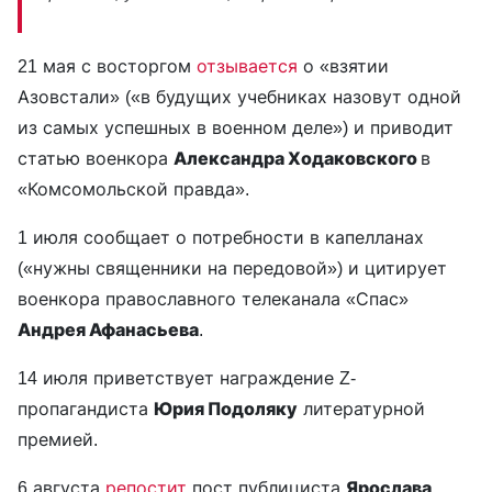
21 мая с восторгом
отзывается
о «взятии
Азовстали» («в будущих учебниках назовут одной
из самых успешных в военном деле») и приводит
статью военкора
Александра Ходаковского
в
«Комсомольской правда».
1 июля сообщает о потребности в капелланах
(«нужны священники на передовой») и цитирует
военкора православного телеканала «Спас»
Андрея Афанасьева
.
14 июля приветствует награждение Z-
пропагандиста
Юрия Подоляку
литературной
премией.
6 августа
репост
ит
пост публициста
Ярослава