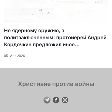
Не ядерному оружию, а
политзаключенным: протоиерей Андрей
Кордочкин предложил иное
покровительство для Серафима
05. Авг 2026
Саровского
Христиане против войны