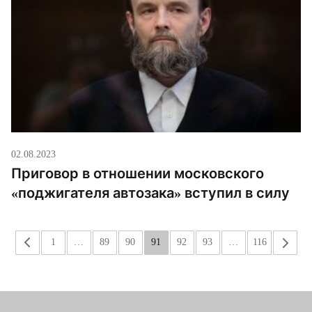
02.08.2023
Приговор в отношении московского
«поджигателя автозака» вступил в силу
«
1
…
89
90
91
92
93
…
116
»