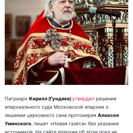
Патриарх
Кирилл (Гундяев)
утвердил
решение
епархиального суда Московской епархии о
лишении церковного сана протоиерея
Алексея
Уминского
, пишет «Новая газета» без указания
источников. На сайте епархии об этом пока не