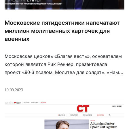
Московские пятидесятники напечатают
миллион молитвенных карточек для
военных
Московская церковь «Благая весть», основателем
которой является Рик Реннер, презентовала
проект «90-й псалом. Молитва для солдат». «Нам
очень нравится распространять Божие Слово. И
мы готовы проспонсировать около миллиона
10.09.2023
экземпляров 90-го псалма и молитвы покаяния для
того, чтобы помочь людям, которые находятся в
сложных жизненных ситуациях», — заявил
старший пастор церкви «Благая весть» Павел
Реннер.