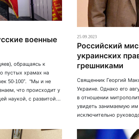
25.09.2023
усские военные
Российский мис
украинских пра
яев), обращаясь к
грешниками
о пустых храмах на
Священник Георгий Макс
ек 50-100”. “Мы и не
Украине. Однако его авг
знаем, что происходит у
в отношении митрополит
щей наукой, с развитой
увидеть занимаемую им 
 […]
исключительно руководс
компромисс и не хочет 
российской пропаганды,