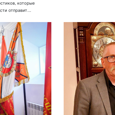
озвучили. «Не мог подум
естиков, которые
русские воины освободил
сти отправит