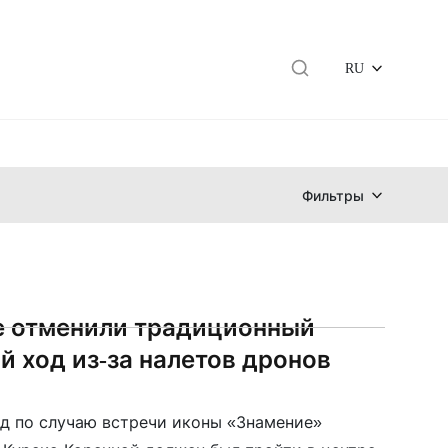
RU
Фильтры
е отменили традиционный
й ход из-за налетов дронов
д по случаю встречи иконы «Знамение»