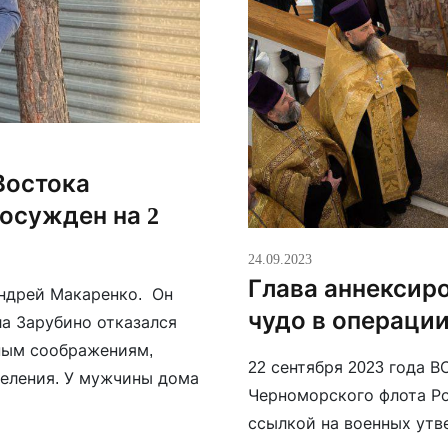
Востока
 осужден на 2
24.09.2023
Глава аннексир
Андрей Макаренко. Он
чудо в операци
ла Зарубино отказался
зным соображениям,
22 сентября 2023 года В
селения. У мужчины дома
Черноморского флота Ро
ссылкой на военных утв