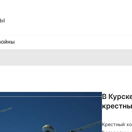
ны
войны
В Курск
крестны
Крестный хо