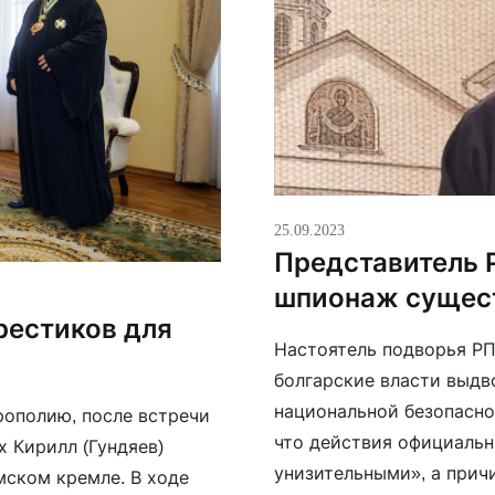
25.09.2023
Представитель Р
шпионаж сущес
рестиков для
Настоятель подворья РП
болгарские власти выдв
национальной безопасно
рополию, после встречи
что действия официальн
 Кирилл (Гундяев)
унизительными», а прич
мском кремле. В ходе