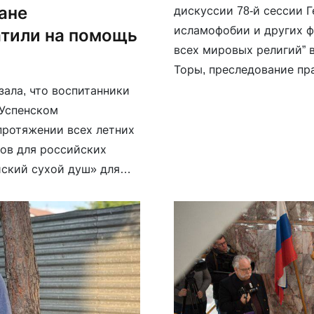
ане
дискуссии 78-й сессии 
исламофобии и других 
атили на помощь
всех мировых религий” 
Торы, преследование пр
глумления над чувствам
ала, что воспитанники
поток”, — сказал он. Ран
-Успенском
протяжении всех летних
зов для российских
йский сухой душ» для