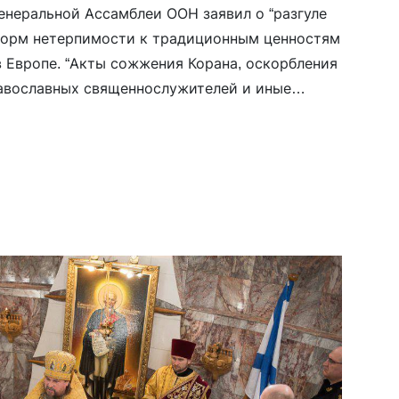
Генеральной Ассамблеи ООН заявил о “разгуле
форм нетерпимости к традиционным ценностям
в Европе. “Акты сожжения Корана, оскорбления
авославных священнослужителей и иные
и верующих буквально поставлены в Европе на
ее власти […]