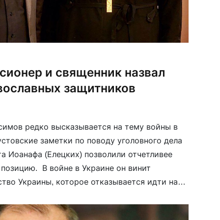
сионер и священник назвал
вославных защитников
имов редко высказывается на тему войны в
устовские заметки по поводу уголовного дела
а Иоанафа (Елецких) позволили отчетливее
позицию. В войне в Украине он винит
тво Украины, которое отказывается идти на
сдаваться. Следуя нелучшим образцам
 Максимов называет украинскую […]