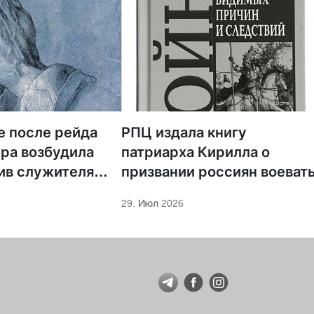
е после рейда
РПЦ издала книгу
ра возбудила
патриарха Кирилла о
ив служителя
призвании россиян воеват
29. Июл 2026