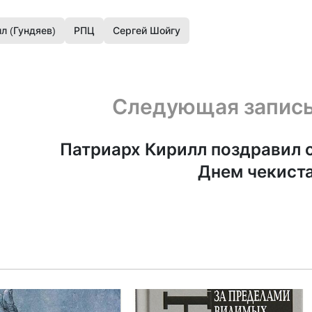
лл (Гундяев)
РПЦ
Сергей Шойгу
Следующая запис
Патриарх Кирилл поздравил 
Днем чекист