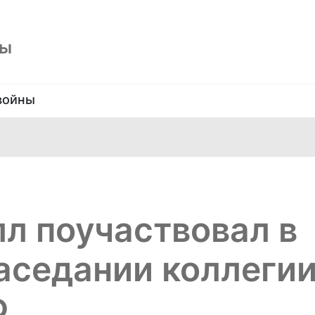
ны
войны
л поучаствовал в
аседании коллеги
Ф