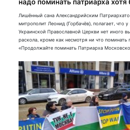
надо поминать патриарха хотя
Лишённый сана Александрийским Патриархато
митрополит Леонид (Горбачёв), полагает, что 
Украинской Православной Церкви нет иного вы
раскола, кроме как несмотря ни что поминать 
«Продолжайте поминать Патриарха Московског
если ваш правящий архиерей этого не делает. 
ответит сам. Вы — […]