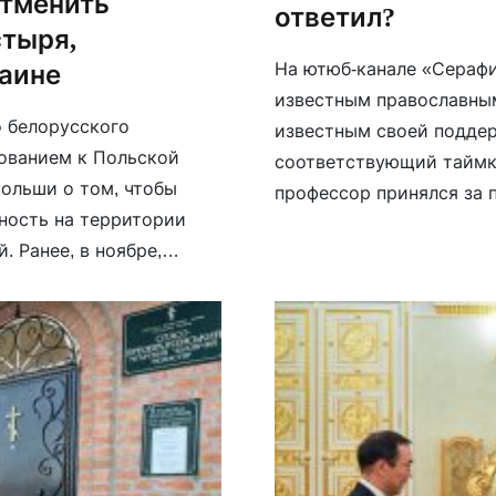
отменить
ответил?
стыря,
На ютюб-канале «Сераф
аине
известным православны
 белорусского
известным своей поддер
ованием к Польской
соответствующий таймко
ольши о том, чтобы
профессор принялся за 
ность на территории
братскими отношениями,
 Ранее, в ноябре,
содержание братства. Бр
Польше и вели беседы с
онастырем в ходе […]