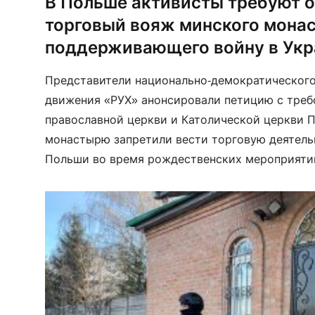
В Польше активисты требуют 
торговый вояж минского мона
поддерживающего войну в Укр
Представители национально-демократического
движения «РУХ» анонсировали петицию с треб
православной церкви и Католической церкви П
монастырю запретили вести торговую деятель
Польши во время рождественских мероприятий.
активисты уже заметили палатки монастыря в 
покупателями о том, что деньги, полученные м