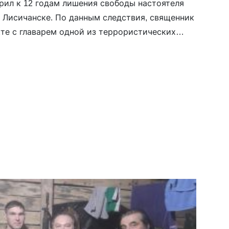
рил к 12 годам лишения свободы настоятеля
 Лисичанске. По данным следствия, священник
кте с главарем одной из террористических
«ЛНР» с 2014 года. Его задержали в апреле.
т СБУ, он передавал оккупантам информацию
зициях и числе украинских войск на
города, а также в районе Северодонецка. […]