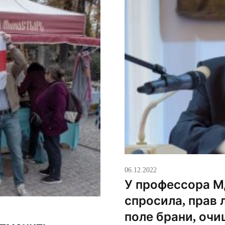
06.12.2022
У профессора М
спросила, прав 
поле брани, очи