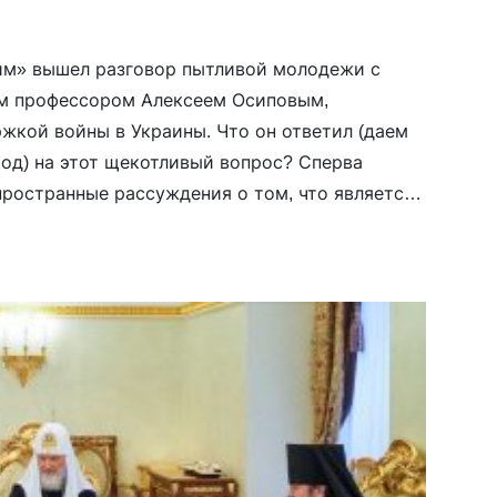
им» вышел разговор пытливой молодежи с
м профессором Алексеем Осиповым,
жкой войны в Украины. Что он ответил (даем
д) на этот щекотливый вопрос? Сперва
пространные рассуждения о том, что является
 акцентируя внимание на духовное
атья по крови не то же, что и […]