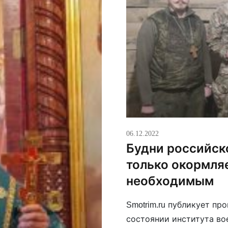
06.12.2022
Будни российско
только окормля
необходимым
Smotrim.ru публикует п
состоянии института во