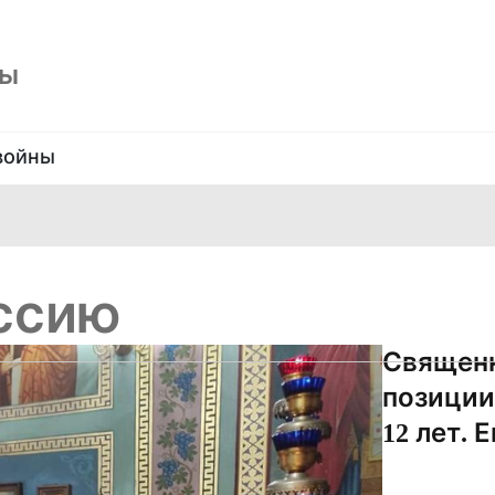
ны
войны
ссию
Священн
позиции
12 лет.