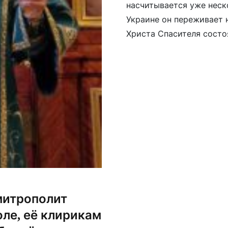
насчитывается уже неско
Украине он переживает 
Христа Спасителя состо
священниками, которые
действий в Украине. Се
митрополит
оле, её клирикам