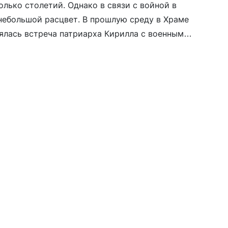
лько столетий. Однако в связи с войной в
небольшой расцвет. В прошлую среду в Храме
ялась встреча патриарха Кирилла с военными
 совершили командировки в зону боевых
йчас таких священников насчитывается […]