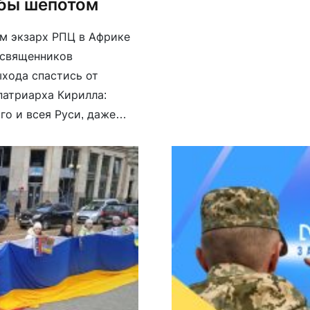
 бы шёпотом
м экзарх РПЦ в Африке
у священников
хода спастись от
патриарха Кирилла:
о и всея Руси, даже
За свои деяния он