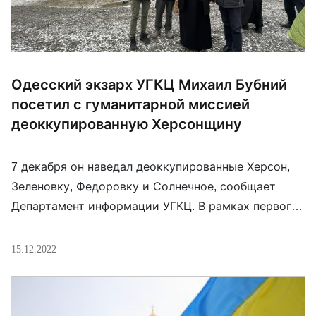
Одесский экзарх УГКЦ Михаил Бубний
посетил с гуманитарной миссией
деоккупированную Херсонщину
7 декабря он наведал деоккупированные Херсон,
Зеленовку, Федоровку и Солнечное, сообщает
Департамент информации УГКЦ. В рамках первого
визита к верным греко-католикам Херсонщины
после освобождения украинских территорий от
15.12.2022
российской оккупации экзарх помолился с
прихожанами за Украину и передал продуктовые
наборы от Патриаршего фонда «Мудрое дело»,