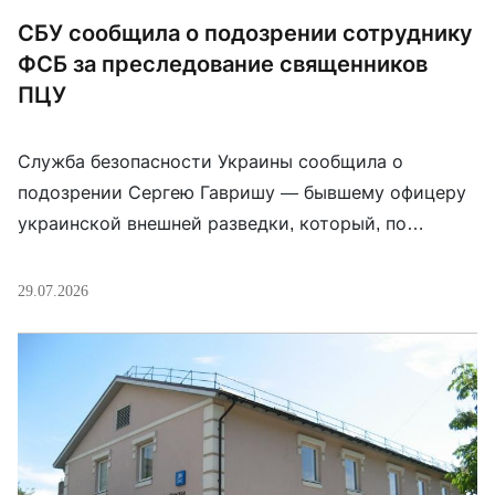
СБУ сообщила о подозрении сотруднику
ФСБ за преследование священников
ПЦУ
Служба безопасности Украины сообщила о
подозрении Сергею Гавришу — бывшему офицеру
украинской внешней разведки, который, по
данным следствия, в 2014 году перешёл на сторону
«ДНР», а после начала полномасштабного
29.07.2026
вторжения продолжил службу уже как сотрудник
управления ФСБ России по Донецкой области.
Следствие утверждает, что в 2023 году Гавриш
систематически преследовал священников
Православной церкви Украины на […]