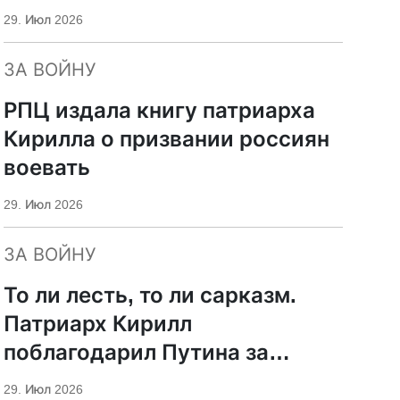
29. Июл 2026
ЗА ВОЙНУ
РПЦ издала книгу патриарха
Кирилла о призвании россиян
воевать
29. Июл 2026
ЗА ВОЙНУ
То ли лесть, то ли сарказм.
Патриарх Кирилл
поблагодарил Путина за
защиту суверенитета и
29. Июл 2026