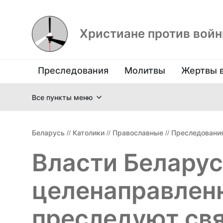
Христиане против вой
Преследования
Молитвы
Жертвы 
Все пункты меню
Беларусь
//
Католики
//
Православные
//
Преследовани
Власти Белару
целенаправлен
преследуют св