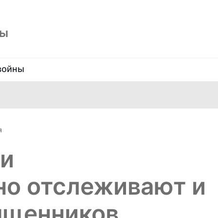
ны
войны
я
си
но отслеживают и
ященников,