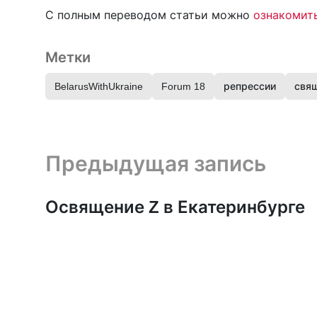
С полным переводом статьи можно
ознакомить
Метки
BelarusWithUkraine
Forum 18
репрессии
свя
Предыдущая запись и следующая запись
Предыдущая запись
Освящение Z в Екатеринбурге