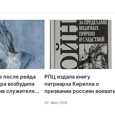
е после рейда
РПЦ издала книгу
ра возбудила
патриарха Кирилла о
ив служителя
призвании россиян воеват
29. Июл 2026