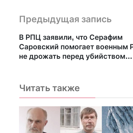
Предыдущая запись и следующая запись
Предыдущая запись
В РПЦ заявили, что Серафим
Саровский помогает военным 
не дрожать перед убийством
украинцев
Читать также