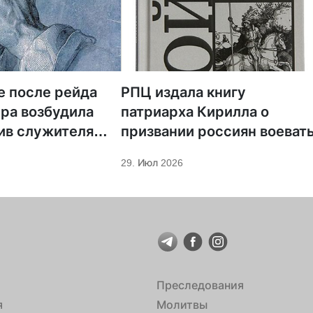
е после рейда
РПЦ издала книгу
ра возбудила
патриарха Кирилла о
ив служителя
призвании россиян воеват
29. Июл 2026
Преследования
я
Молитвы