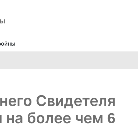
ны
войны
тнего Свидетеля
 на более чем 6