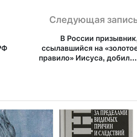
Следующая запис
В России призывник
РФ
ссылавшийся на «золото
правило» Иисуса, добилс
освобождения от арми