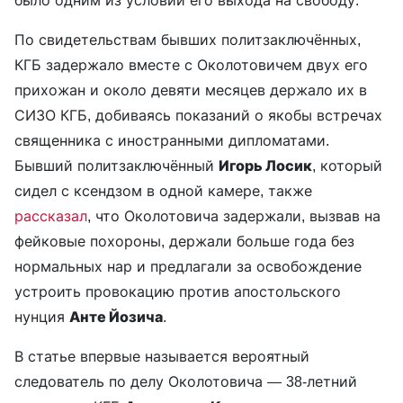
было одним из условий его выхода на свободу.
По свидетельствам бывших политзаключённых,
КГБ задержало вместе с Околотовичем двух его
прихожан и около девяти месяцев держало их в
СИЗО КГБ, добиваясь показаний о якобы встречах
священника с иностранными дипломатами.
Бывший политзаключённый
Игорь Лосик
, который
сидел с ксендзом в одной камере, также
рассказал
, что Околотовича задержали, вызвав на
фейковые похороны, держали больше года без
нормальных нар и предлагали за освобождение
устроить провокацию против апостольского
нунция
Анте Йозича
.
В статье впервые называется вероятный
следователь по делу Околотовича — 38-летний