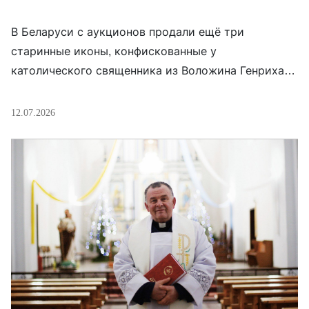
В Беларуси с аукционов продали ещё три
старинные иконы, конфискованные у
католического священника из Воложина Генриха
Околотовича. Как пишет издание «Зеркало» со
ссылкой на правозащитников, на каждый из
12.07.2026
аукционов был зарегистрирован только один
участник, а лоты ушли по цене на 5% выше
стартовой. Речь идёт об иконах «Восстание
Христа от гроба» XVIII века, «Великомученица
Параскева […]