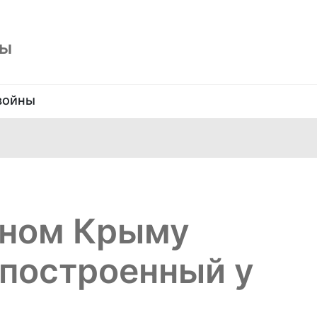
ны
войны
нном Крыму
 построенный у