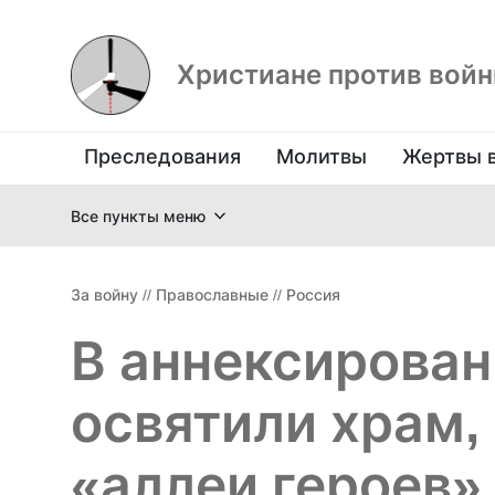
Христиане против вой
Преследования
Молитвы
Жертвы 
Все пункты меню
За войну
//
Православные
//
Россия
В аннексирова
освятили храм,
«аллеи героев»