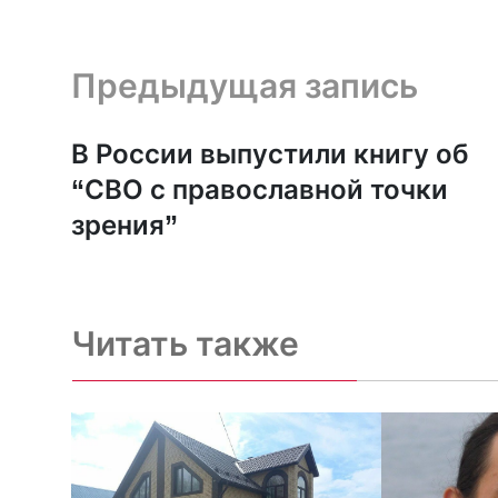
Предыдущая запись и следующая запись
Предыдущая запись
В России выпустили книгу об
“СВО с православной точки
зрения”
Читать также