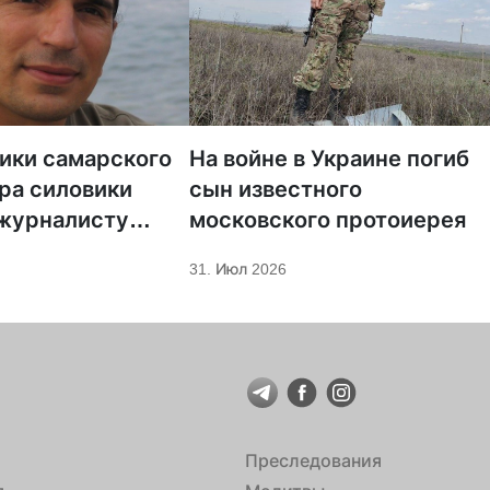
тики самарского
На войне в Украине погиб
ра силовики
сын известного
 журналисту
московского протоиерея
а «Царьград»
31. Июл 2026
Преследования