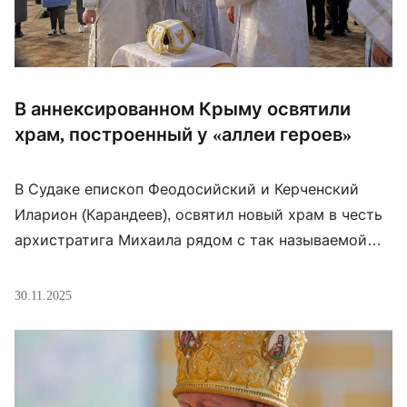
В аннексированном Крыму освятили
храм, построенный у «аллеи героев»
В Судаке епископ Феодосийский и Керченский
Иларион (Карандеев), освятил новый храм в честь
архистратига Михаила рядом с так называемой
«аллеей героев». По сообщениям подконтрольных
России медиа, храм посвящён «покровителю
30.11.2025
воинов» и задуман как «молитвенная дань памяти
защитникам, отдавшим жизнь за правду и мир» —
в первую очередь российским военным, погибшим
в войне против Украины. Возле […]