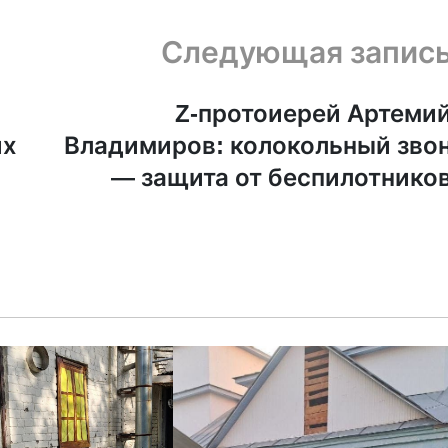
Следующая запис
Z-протоиерей Артеми
их
Владимиров: колокольный зво
— защита от беспилотнико
ПЦ