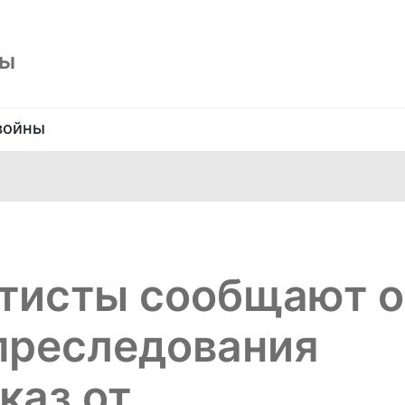
ны
войны
птисты сообщают о
преследования
каз от