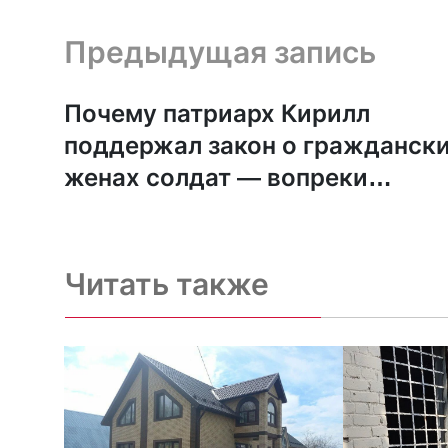
Предыдущая запись и следующая запись
Предыдущая запись
Почему патриарх Кирилл
поддержал закон о гражданск
женах солдат — вопреки
«православной морали»:
комментарий исследователя Р
Читать также