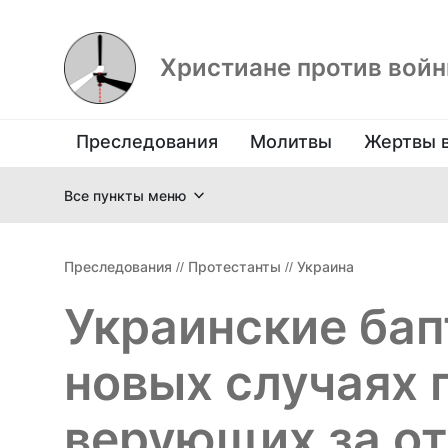
Христиане против вой
Преследования
Молитвы
Жертвы 
Все пункты меню
Преследования
//
Протестанты
//
Украина
Украинские ба
новых случаях 
верующих за от