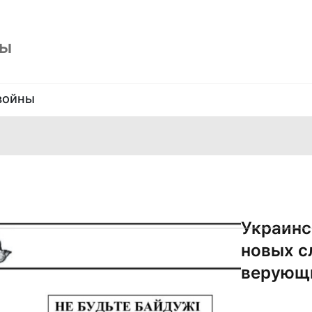
ны
войны
Украинс
новых с
верующи