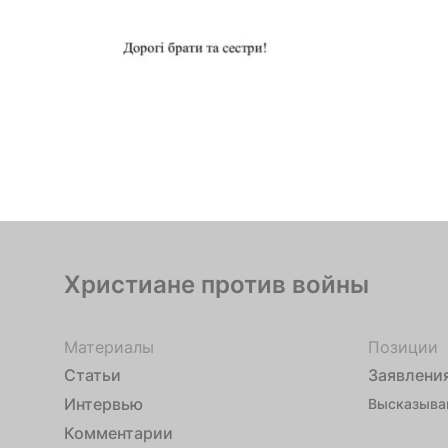
Христиане против войны
Материалы
Позиции
Статьи
Заявлени
Интервью
Высказыва
Комментарии