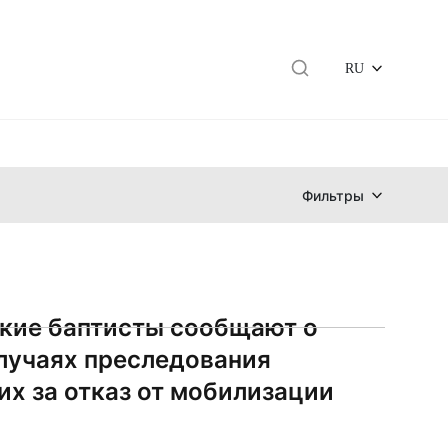
RU
Фильтры
кие баптисты сообщают о
лучаях преследования
х за отказ от мобилизации